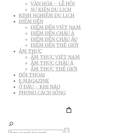
VĂN HÓA – LỄ HỘI
SỰ KIỆN DU LỊCH
KINH NGHIỆM DU LỊCH
ĐIỂM ĐẾN
ĐIỂM ĐẾN VIỆT NAM
ĐIỂM ĐẾN CHÂU Á
ĐIỂM ĐẾN CHÂU ÂU
ĐIỂM ĐẾN THẾ GIỚI
ẨM THỰC
ẨM THỰC VIỆT NAM
ẨM THỰC CHÂU Á
ẨM THỰC THẾ GIỚI
ĐỐI THOẠI
E.MAGAZINE
Ở ĐÂU – KHI NÀO
PHONG CÁCH SỐNG