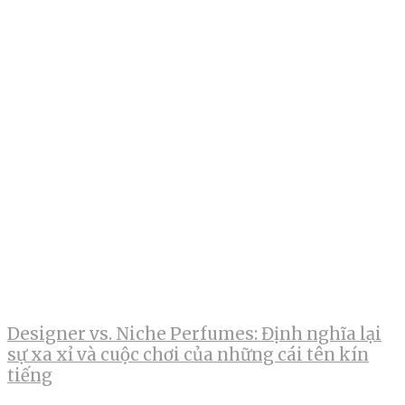
Designer vs. Niche Perfumes: Định nghĩa lại
sự xa xỉ và cuộc chơi của những cái tên kín
tiếng