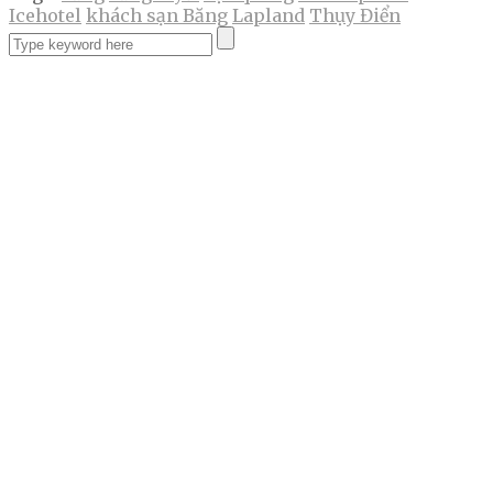
Icehotel
khách sạn Băng
Lapland
Thụy Điển