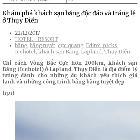
Khám phá khách sạn băng độc đáo và tráng lệ
ở Thụy Điển
22/12/2017
HOTEL - RESORT
băng
,
băng tuyết
,
cực quang
,
Editor picks
,
Icehotel
,
khách sạn Băng
,
Lapland
,
Thụy Điển
Chỉ cách Vòng Bắc Cực hơn 200km, khách sạn
Băng (Icehotel) ở Lapland, Thụy Điển là địa điểm lý
tưởng dành cho những du khách yêu thích giá
lạnh và những công trình bằng băng tuyệt đẹp.
[rpi]