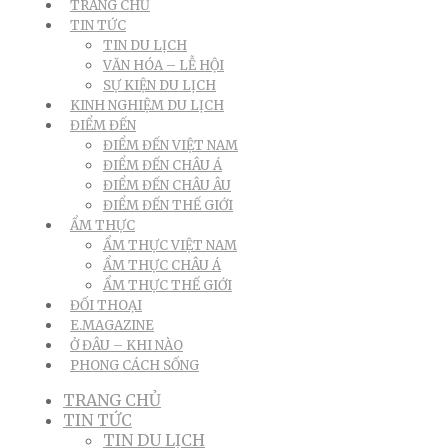
TRANG CHỦ
TIN TỨC
TIN DU LỊCH
VĂN HÓA – LỄ HỘI
SỰ KIỆN DU LỊCH
KINH NGHIỆM DU LỊCH
ĐIỂM ĐẾN
ĐIỂM ĐẾN VIỆT NAM
ĐIỂM ĐẾN CHÂU Á
ĐIỂM ĐẾN CHÂU ÂU
ĐIỂM ĐẾN THẾ GIỚI
ẨM THỰC
ẨM THỰC VIỆT NAM
ẨM THỰC CHÂU Á
ẨM THỰC THẾ GIỚI
ĐỐI THOẠI
E.MAGAZINE
Ở ĐÂU – KHI NÀO
PHONG CÁCH SỐNG
TRANG CHỦ
TIN TỨC
TIN DU LỊCH