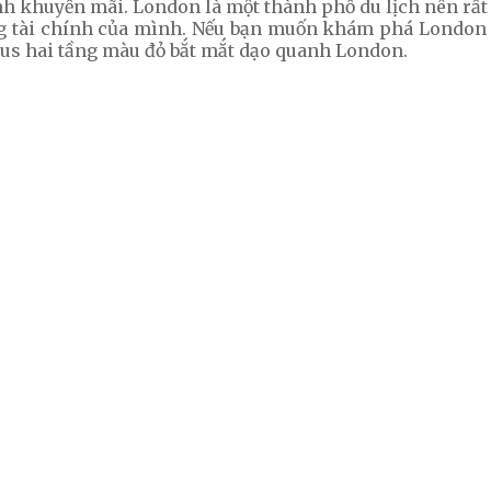
h khuyến mãi. London là một thành phố du lịch nên rất 
ng tài chính của mình. Nếu bạn muốn khám phá London 
bus hai tầng màu đỏ bắt mắt dạo quanh London.