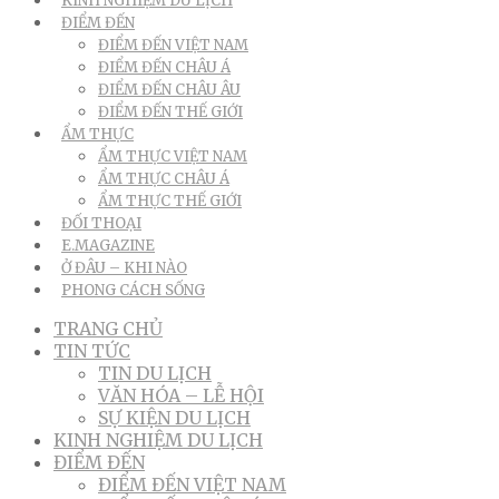
KINH NGHIỆM DU LỊCH
ĐIỂM ĐẾN
ĐIỂM ĐẾN VIỆT NAM
ĐIỂM ĐẾN CHÂU Á
ĐIỂM ĐẾN CHÂU ÂU
ĐIỂM ĐẾN THẾ GIỚI
ẨM THỰC
ẨM THỰC VIỆT NAM
ẨM THỰC CHÂU Á
ẨM THỰC THẾ GIỚI
ĐỐI THOẠI
E.MAGAZINE
Ở ĐÂU – KHI NÀO
PHONG CÁCH SỐNG
TRANG CHỦ
TIN TỨC
TIN DU LỊCH
VĂN HÓA – LỄ HỘI
SỰ KIỆN DU LỊCH
KINH NGHIỆM DU LỊCH
ĐIỂM ĐẾN
ĐIỂM ĐẾN VIỆT NAM