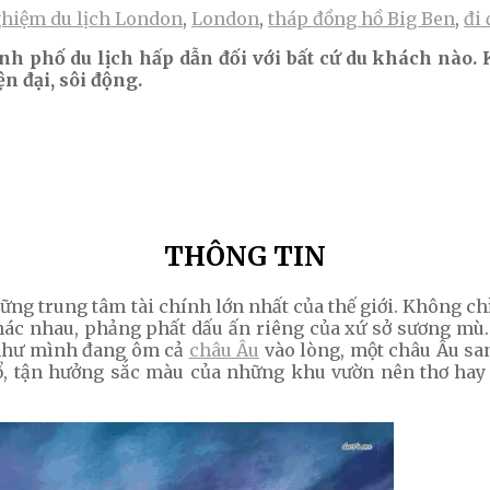
hiệm du lịch London
,
London
,
tháp đồng hồ Big Ben
,
đi
nh phố du lịch hấp dẫn đối với bất cứ du khách nào
n đại, sôi động.
THÔNG TIN
ng trung tâm tài chính lớn nhất của thế giới. Không chỉ 
khác nhau, phảng phất dấu ấn riêng của xứ sở sương mù
 như mình đang ôm cả
châu Âu
vào lòng, một châu Âu san
cổ, tận hưởng sắc màu của những khu vườn nên thơ ha