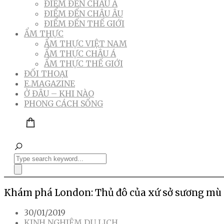
ĐIỂM ĐẾN CHÂU Á
ĐIỂM ĐẾN CHÂU ÂU
ĐIỂM ĐẾN THẾ GIỚI
ẨM THỰC
ẨM THỰC VIỆT NAM
ẨM THỰC CHÂU Á
ẨM THỰC THẾ GIỚI
ĐỐI THOẠI
E.MAGAZINE
Ở ĐÂU – KHI NÀO
PHONG CÁCH SỐNG
Khám phá London: Thủ đô của xứ sở sương mù
30/01/2019
KINH NGHIỆM DU LỊCH