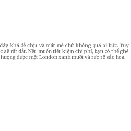
 đây khá dễ chịu và mát mẻ chứ không quá oi bức. Tuy
 sẽ rất đắt. Nếu muốn tiết kiệm chi phí, bạn có thể ghé
n hượng được một London xanh mướt và rực rỡ sắc hoa.