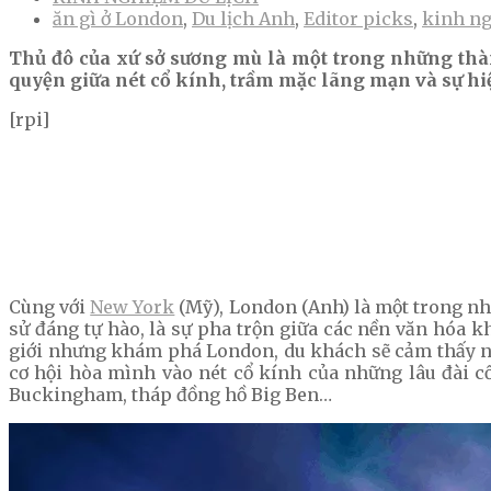
ăn gì ở London
,
Du lịch Anh
,
Editor picks
,
kinh ng
Thủ đô của xứ sở sương mù là một trong những thà
quyện giữa nét cổ kính, trầm mặc lãng mạn và sự hiệ
[rpi]
Cùng với
New York
(Mỹ), London (Anh) là một trong nhữ
sử đáng tự hào, là sự pha trộn giữa các nền văn hóa 
giới nhưng khám phá London, du khách sẽ cảm thấy
cơ hội hòa mình vào nét cổ kính của những lâu đài 
Buckingham, tháp đồng hồ Big Ben…