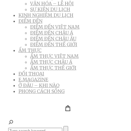
VĂN HÓA – LỄ HỘI
SỰ KIỆN DU LỊCH
KINH NGHIỆM DU LỊCH
ĐIỂM ĐẾN
ĐIỂM ĐẾN VIỆT NAM
ĐIỂM ĐẾN CHÂU Á
ĐIỂM ĐẾN CHÂU ÂU
ĐIỂM ĐẾN THẾ GIỚI
ẨM THỰC
ẨM THỰC VIỆT NAM
ẨM THỰC CHÂU Á
ẨM THỰC THẾ GIỚI
ĐỐI THOẠI
E.MAGAZINE
Ở ĐÂU – KHI NÀO
PHONG CÁCH SỐNG