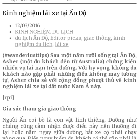
Kinh nghiệm lái xe tại Ấn Độ
12/03/2016
KINH NGHIỆM DU LỊCH
du lịch Ấn Độ
,
Editor picks
,
giao thông
,
kinh
nghiệm du lịch
,
lái xe
(#wanderlusttips) Sau một năm rưỡi sống tại Ấn Độ,
Asher (một du khách đến từ Australia) chứng kiến
nhiều vụ tai nạn trên đường. Với hy vọng không du
khách nào gặp phải những điều không may tương
tự, Asher chia sẻ với cộng đồng phượt thủ về kinh
nghiệm lái xe tại đất nước Nam Á này.
[rpi]
Gia súc tham gia giao thông
Người Ấn coi bò là con vật linh thiêng. Dường như
chúng cũng cảm nhận được điều này nên thường đi
lại hoặc nằm ngay giữa đường, bắt xe cộ phải chạy
vòng qua. Điều nguy hiểm du khách có thể gặp phải là