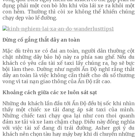
đụng phải một con bò lớn khi vừa lái xe ra khỏi một
con hẻm. Thường thì còi xe không thể khiến chúng
chạy dẹp vào lề đường.
Đừng cố gắng thắt dây an toàn
Mặc dù trên xe có đai an toàn, người dân thường cột
chặt những dây bảo hộ này ra phía sau ghế. Nếu du
khách có yêu cầu tài xế taxi lấy chúng ra, họ sẽ bực
bội làm theo. Dường như người Ấn Độ nghĩ rằng thắt
dây an toàn là việc không cần thiết cho dù số thương
vong vì tai nạn giao thông của Ấn Độ rất cao.
Khoảng cách giữa các xe luôn sát sạt
Những du khách lần đầu tới Ấn Độ đều bị sốc khi nhìn
thấy một chiếc xe tải đang áp sát taxi của mình.
Những chiếc taxi chạy qua lại như con thoi quanh
đám xe tải và xe lam chậm chạp. Điều này đồng nghĩa
với việc tài xế đang đi trái đường. Asher gợi ý du
khách nên chọn tàu hay máy bay khi di chuyển những