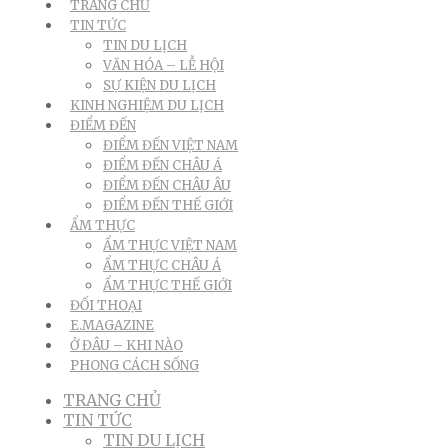
TRANG CHỦ
TIN TỨC
TIN DU LỊCH
VĂN HÓA – LỄ HỘI
SỰ KIỆN DU LỊCH
KINH NGHIỆM DU LỊCH
ĐIỂM ĐẾN
ĐIỂM ĐẾN VIỆT NAM
ĐIỂM ĐẾN CHÂU Á
ĐIỂM ĐẾN CHÂU ÂU
ĐIỂM ĐẾN THẾ GIỚI
ẨM THỰC
ẨM THỰC VIỆT NAM
ẨM THỰC CHÂU Á
ẨM THỰC THẾ GIỚI
ĐỐI THOẠI
E.MAGAZINE
Ở ĐÂU – KHI NÀO
PHONG CÁCH SỐNG
TRANG CHỦ
TIN TỨC
TIN DU LỊCH