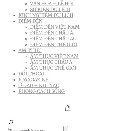
VĂN HÓA – LỄ HỘI
SỰ KIỆN DU LỊCH
KINH NGHIỆM DU LỊCH
ĐIỂM ĐẾN
ĐIỂM ĐẾN VIỆT NAM
ĐIỂM ĐẾN CHÂU Á
ĐIỂM ĐẾN CHÂU ÂU
ĐIỂM ĐẾN THẾ GIỚI
ẨM THỰC
ẨM THỰC VIỆT NAM
ẨM THỰC CHÂU Á
ẨM THỰC THẾ GIỚI
ĐỐI THOẠI
E.MAGAZINE
Ở ĐÂU – KHI NÀO
PHONG CÁCH SỐNG