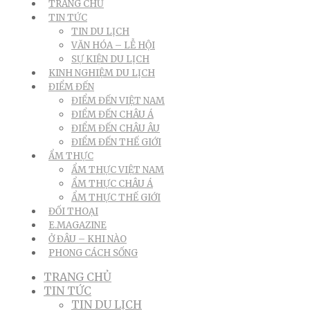
TRANG CHỦ
TIN TỨC
TIN DU LỊCH
VĂN HÓA – LỄ HỘI
SỰ KIỆN DU LỊCH
KINH NGHIỆM DU LỊCH
ĐIỂM ĐẾN
ĐIỂM ĐẾN VIỆT NAM
ĐIỂM ĐẾN CHÂU Á
ĐIỂM ĐẾN CHÂU ÂU
ĐIỂM ĐẾN THẾ GIỚI
ẨM THỰC
ẨM THỰC VIỆT NAM
ẨM THỰC CHÂU Á
ẨM THỰC THẾ GIỚI
ĐỐI THOẠI
E.MAGAZINE
Ở ĐÂU – KHI NÀO
PHONG CÁCH SỐNG
TRANG CHỦ
TIN TỨC
TIN DU LỊCH