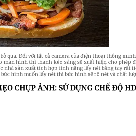
bỏ qua. Đối với tất cả camera của điện thoại thông minh
o màn hình thì thanh kéo sáng sẽ xuất hiện cho phép
c nhà sản xuất tích hợp tính năng lấy nét bằng tay rất t
bức hình muốn lấy nét thì bức hình sẽ rõ nét và chất lư
ẸO CHỤP ẢNH: SỬ DỤNG CHẾ ĐỘ H