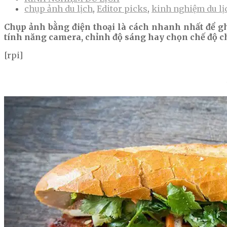
chụp ảnh du lịch
,
Editor picks
,
kinh nghiệm du lị
Chụp ảnh bằng điện thoại là cách nhanh nhất để gh
tính năng camera, chỉnh độ sáng hay chọn chế độ c
[rpi]