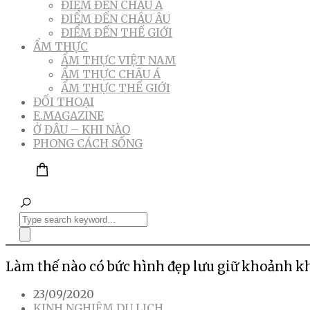
ĐIỂM ĐẾN CHÂU Á
ĐIỂM ĐẾN CHÂU ÂU
ĐIỂM ĐẾN THẾ GIỚI
ẨM THỰC
ẨM THỰC VIỆT NAM
ẨM THỰC CHÂU Á
ẨM THỰC THẾ GIỚI
ĐỐI THOẠI
E.MAGAZINE
Ở ĐÂU – KHI NÀO
PHONG CÁCH SỐNG
Làm thế nào có bức hình đẹp lưu giữ khoảnh k
23/09/2020
KINH NGHIỆM DU LỊCH