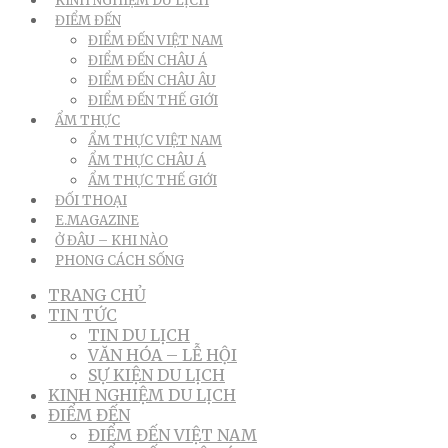
KINH NGHIỆM DU LỊCH
ĐIỂM ĐẾN
ĐIỂM ĐẾN VIỆT NAM
ĐIỂM ĐẾN CHÂU Á
ĐIỂM ĐẾN CHÂU ÂU
ĐIỂM ĐẾN THẾ GIỚI
ẨM THỰC
ẨM THỰC VIỆT NAM
ẨM THỰC CHÂU Á
ẨM THỰC THẾ GIỚI
ĐỐI THOẠI
E.MAGAZINE
Ở ĐÂU – KHI NÀO
PHONG CÁCH SỐNG
TRANG CHỦ
TIN TỨC
TIN DU LỊCH
VĂN HÓA – LỄ HỘI
SỰ KIỆN DU LỊCH
KINH NGHIỆM DU LỊCH
ĐIỂM ĐẾN
ĐIỂM ĐẾN VIỆT NAM