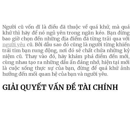
Người cũ vốn dĩ là điều đã thuộc về quá khứ, mà quá
khứ thì hãy để nó ngủ yên trong ngăn kéo. Bạn đừng
bao giờ chọn đến những địa điểm đã từng trải qua với
người yêu
cũ. Bởi dẫu sao đó cũng là người từng khiến
trái tim bạn rung động, nơi đó sẽ chất chứa những kỷ
niệm cũ. Thay vào đó, hãy khám phá điểm đến mới,
cùng nhau tạo ra những dấu ấn đáng nhớ, hiện tại mới
là cuộc sống thực sự của bạn, đừng để quá khứ ảnh
hưởng đến mối quan hệ của bạn và người yêu.
GIẢI QUYẾT VẤN ĐỀ TÀI CHÍNH