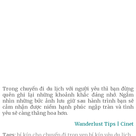
Trong chuyến đi du lịch với người yêu thì bạn đừng
quên ghi lại những khoảnh khắc đáng nhớ. Ngắm
nhìn những bức ảnh lưu giữ sau hành trình bạn sẽ
cảm nhận được niềm hạnh phúc ngập tràn và tình
yêu sẽ càng thăng hoa hơn.
Wanderlust Tips | Cinet
Tags:
bí kíp cho chuyến đi trọn vẹn
bí kíp yêu
du lịch