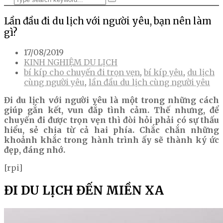
Lần đầu đi du lịch với người yêu, bạn nên làm
gì?
17/08/2019
KINH NGHIỆM DU LỊCH
bí kíp cho chuyến đi trọn vẹn
,
bí kíp yêu
,
du lịch
cùng người yêu
,
lần đầu du lịch cùng người yêu
Đi du lịch với người yêu là một trong những cách
giúp gắn kết, vun đắp tình cảm. Thế nhưng, để
chuyến đi được trọn vẹn thì đòi hỏi phải có sự thấu
hiểu, sẻ chia từ cả hai phía. Chắc chắn những
khoảnh khắc trong hành trình ấy sẽ thành ký ức
đẹp, đáng nhớ.
[rpi]
ĐI DU LỊCH ĐẾN MIỀN XA