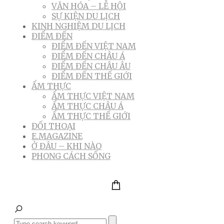
VĂN HÓA – LỄ HỘI
SỰ KIỆN DU LỊCH
KINH NGHIỆM DU LỊCH
ĐIỂM ĐẾN
ĐIỂM ĐẾN VIỆT NAM
ĐIỂM ĐẾN CHÂU Á
ĐIỂM ĐẾN CHÂU ÂU
ĐIỂM ĐẾN THẾ GIỚI
ẨM THỰC
ẨM THỰC VIỆT NAM
ẨM THỰC CHÂU Á
ẨM THỰC THẾ GIỚI
ĐỐI THOẠI
E.MAGAZINE
Ở ĐÂU – KHI NÀO
PHONG CÁCH SỐNG