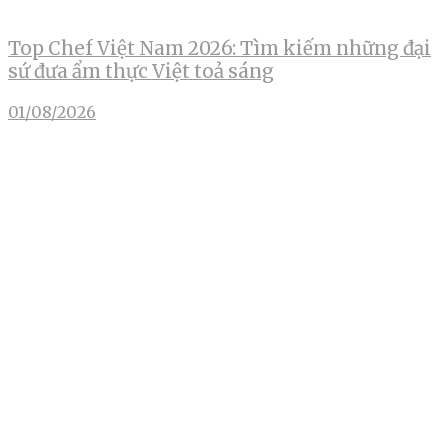
Top Chef Việt Nam 2026: Tìm kiếm những đại
sứ đưa ẩm thực Việt toả sáng
01/08/2026