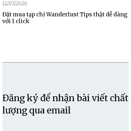
12/07/2026
Đặt mua tạp chí Wanderlust Tips thật dễ dàng
với 1 click
Đăng ký để nhận bài viết chất
lượng qua email