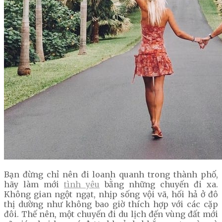
Bạn đừng chỉ nên đi loanh quanh trong thành phố,
hãy làm mới
tình yêu
bằng những chuyến đi xa.
Không gian ngột ngạt, nhịp sống vội vã, hối hả ở đô
thị dường như không bao giờ thích hợp với các cặp
đôi. Thế nên, một chuyến đi du lịch đến vùng đất mới