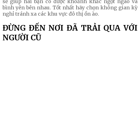
sẽ giúp hai bạn có được khoảnh khắc ngọt ngào và
bình yên bên nhau. Tốt nhất hãy chọn không gian kỳ
nghỉ tránh xa các khu vực đô thị ồn ào.
ĐỪNG ĐẾN NƠI ĐÃ TRẢI QUA VỚI
NGƯỜI CŨ