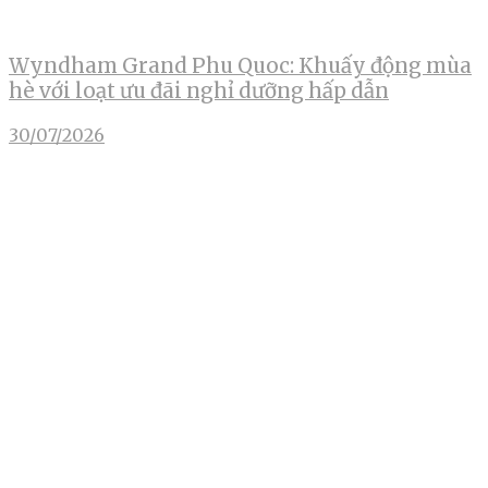
Wyndham Grand Phu Quoc: Khuấy động mùa
hè với loạt ưu đãi nghỉ dưỡng hấp dẫn
30/07/2026