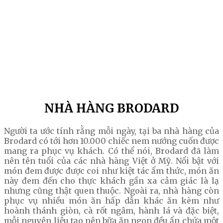
NHÀ HÀNG BRODARD
Người ta ước tính rằng mỗi ngày, tại ba nhà hàng của
Brodard có tới hơn 10.000 chiếc nem nướng cuốn được
mang ra phục vụ khách. Có thể nói, Brodard đã làm
nên tên tuổi của các nhà hàng Việt ở Mỹ. Nổi bật với
món đem được được coi như kiệt tác ẩm thức, món ăn
này đem đến cho thực khách gần xa cảm giác là lạ
nhưng cũng thật quen thuộc. Ngoài ra, nhà hàng còn
phục vụ nhiều món ăn hấp dẫn khác ăn kèm như
hoành thánh giòn, cà rốt ngâm, hành lá và đặc biệt,
mỗi nguyên liệu tạo nên bữa ăn ngon đều ẩn chứa một