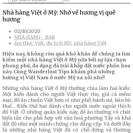
Nhà hàng Việt ở Mỹ: Nhớ về hương vị quê
hương
02/10/2020
NHÀ HÀNG - BAR
ẩm thực Việt
,
du lịch Mỹ
,
nhà hàng Việt
Hiện nay, không còn quá khó khăn để chúng ta tìm
kiếm một nhà hàng Việt ở Mỹ nữa bởi sự lựa chọn
phong phú, đa dạng đã trải khắp đất nước phồn hoa
này. Cùng Wanderlust Tips khám phá những
hương vị Việt Nam ở nước Mỹ xa xôi nhé!
Những nhà hàng Việt ở Mỹ thường chia làm hai kiểu:
Một kiểu dành cho người Việt thực thụ, giá cá mềm
mại, đồ ăn chuẩn Việt hơn ví như phở, bánh mì, bún bò
Huế… Kiểu thứ hai dành cho người nước ngoài thích
đồ Việt. Ở những quán kiểu này, đồ ăn thường có chút
biến tấu cho phù hợp với văn hoá phương Tây và khá
đắt đỏ như một minh chứng cho đẳng cấp. Và dưới đây
là những nhà hàng Việt đã có chỗ đứng và thương