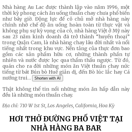
Nhà hàng Au Lac được thành lập vào năm 1996, một
thời kỳ phong cách ăn uống thuần chay chưa phổ biến
như bây giờ. Động lực để cô chủ mở nhà hàng này
chính nhờ chế độ ăn uống hoàn toàn từ thực vật và
không phụ sự kỳ vọng của cô, nhà hàng Việt ở Mỹ này
sau 23 năm kinh doanh đã trở thành “huyền thoại”
trong Quận Cam, là nhà hàng chay lâu đời nhất và nổi
tiếng nhất trong khu vực. Nền tảng của thực đơn bao
gồm các sản phẩm hữu cơ, những thành phần tự
nhiên và nước được lọc qua thẩm thấu ngược. Từ đó,
quán cho ra đời những món ăn Việt thuần chay nức
tiếng từ bát Bún bò Huế giản dị, đến Bò lúc lắc hay Cá
nướng trui…
Shorten with AI
Thật không thể tin nổi những món ăn hấp dẫn này
đều là những món thuần chay.
Địa chỉ: 710 W 1st St, Los Angeles, California, Hoa Kỳ
HƠI THỞ ĐƯỜNG PHỐ VIỆT TẠI
NHÀ HÀNG BA BAR