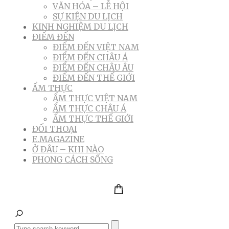
VĂN HÓA – LỄ HỘI
SỰ KIỆN DU LỊCH
KINH NGHIỆM DU LỊCH
ĐIỂM ĐẾN
ĐIỂM ĐẾN VIỆT NAM
ĐIỂM ĐẾN CHÂU Á
ĐIỂM ĐẾN CHÂU ÂU
ĐIỂM ĐẾN THẾ GIỚI
ẨM THỰC
ẨM THỰC VIỆT NAM
ẨM THỰC CHÂU Á
ẨM THỰC THẾ GIỚI
ĐỐI THOẠI
E.MAGAZINE
Ở ĐÂU – KHI NÀO
PHONG CÁCH SỐNG