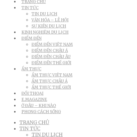
TRANG CHỦ
TIN TỨC
TIN DU LỊCH
VĂN HÓA – LỄ HỘI
SỰ KIỆN DU LỊCH
KINH NGHIỆM DU LỊCH
ĐIỂM ĐẾN
ĐIỂM ĐẾN VIỆT NAM
ĐIỂM ĐẾN CHÂU Á
ĐIỂM ĐẾN CHÂU ÂU
ĐIỂM ĐẾN THẾ GIỚI
ẨM THỰC
ẨM THỰC VIỆT NAM
ẨM THỰC CHÂU Á
ẨM THỰC THẾ GIỚI
ĐỐI THOẠI
E.MAGAZINE
Ở ĐÂU – KHI NÀO
PHONG CÁCH SỐNG
TRANG CHỦ
TIN TỨC
TIN DU LỊCH