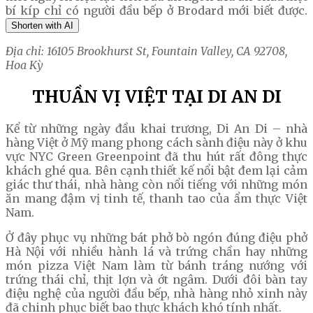
bí kíp chỉ có người đầu bếp ở Brodard mới biết được.
Shorten with AI
Địa chỉ: 16105 Brookhurst St, Fountain Valley, CA 92708,
Hoa Kỳ
THUẦN VỊ VIỆT TẠI DI AN DI
Kể từ những ngày đầu khai trương, Di An Di – nhà
hàng Việt ở Mỹ mang phong cách sành điệu này ở khu
vực NYC Green Greenpoint đã thu hút rất đông thực
khách ghé qua. Bên cạnh thiết kế nổi bật đem lại cảm
giác thư thái, nhà hàng còn nổi tiếng với những món
ăn mang đậm vị tinh tế, thanh tao của ẩm thực Việt
Nam.
Ở đây phục vụ những bát phở bò ngón đúng điệu phở
Hà Nội với nhiều hành lá và trứng chần hay những
món pizza Việt Nam làm từ bánh tráng nướng với
trứng thái chỉ, thịt lợn và ớt ngâm. Dưới đôi bàn tay
điệu nghệ của người đầu bếp, nhà hàng nhỏ xinh này
đã chinh phục biết bao thực khách khó tính nhất.