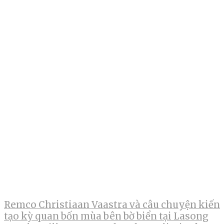
Remco Christiaan Vaastra và câu chuyện kiến
tạo kỳ quan bốn mùa bên bờ biển tại Lasong