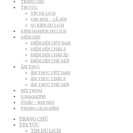
TRANG CHỦ
TIN TỨC
TIN DU LỊCH
VĂN HÓA – LỄ HỘI
SỰ KIỆN DU LỊCH
KINH NGHIỆM DU LỊCH
ĐIỂM ĐẾN
ĐIỂM ĐẾN VIỆT NAM
ĐIỂM ĐẾN CHÂU Á
ĐIỂM ĐẾN CHÂU ÂU
ĐIỂM ĐẾN THẾ GIỚI
ẨM THỰC
ẨM THỰC VIỆT NAM
ẨM THỰC CHÂU Á
ẨM THỰC THẾ GIỚI
ĐỐI THOẠI
E.MAGAZINE
Ở ĐÂU – KHI NÀO
PHONG CÁCH SỐNG
TRANG CHỦ
TIN TỨC
TIN DU LỊCH