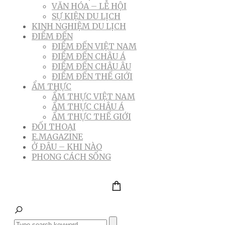
VĂN HÓA – LỄ HỘI
SỰ KIỆN DU LỊCH
KINH NGHIỆM DU LỊCH
ĐIỂM ĐẾN
ĐIỂM ĐẾN VIỆT NAM
ĐIỂM ĐẾN CHÂU Á
ĐIỂM ĐẾN CHÂU ÂU
ĐIỂM ĐẾN THẾ GIỚI
ẨM THỰC
ẨM THỰC VIỆT NAM
ẨM THỰC CHÂU Á
ẨM THỰC THẾ GIỚI
ĐỐI THOẠI
E.MAGAZINE
Ở ĐÂU – KHI NÀO
PHONG CÁCH SỐNG