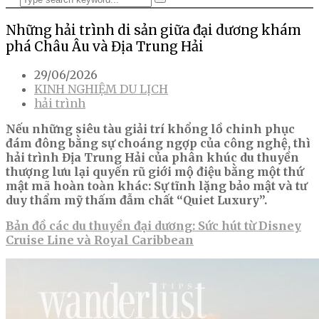
Những hải trình di sản giữa đại dương khám
phá Châu Âu và Địa Trung Hải
29/06/2026
KINH NGHIỆM DU LỊCH
hải trình
Nếu những siêu tàu giải trí khổng lồ chinh phục
đám đông bằng sự choáng ngợp của công nghệ, thì
hải trình Địa Trung Hải của phân khúc du thuyền
thượng lưu lại quyến rũ giới mộ điệu bằng một thứ
mật mã hoàn toàn khác: Sự tĩnh lặng bảo mật và tư
duy thẩm mỹ thấm đẫm chất “Quiet Luxury”.
Bản đồ các du thuyền đại dương: Sức hút từ Disney
Cruise Line và Royal Caribbean