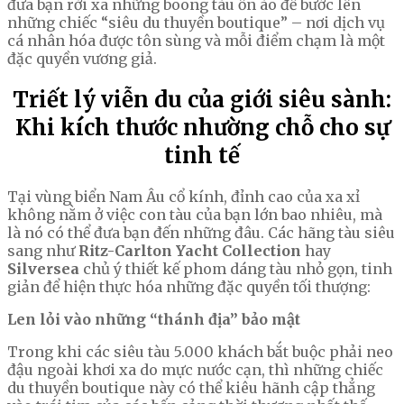
đưa bạn rời xa những boong tàu ồn ào để bước lên
những chiếc “siêu du thuyền boutique” – nơi dịch vụ
cá nhân hóa được tôn sùng và mỗi điểm chạm là một
đặc quyền vương giả.
Triết lý viễn du của giới siêu sành:
Khi kích thước nhường chỗ cho sự
tinh tế
Tại vùng biển Nam Âu cổ kính, đỉnh cao của xa xỉ
không nằm ở việc con tàu của bạn lớn bao nhiêu, mà
là nó có thể đưa bạn đến những đâu. Các hãng tàu siêu
sang như
Ritz-Carlton Yacht Collection
hay
Silversea
chủ ý thiết kế phom dáng tàu nhỏ gọn, tinh
giản để hiện thực hóa những đặc quyền tối thượng:
Len lỏi vào những “thánh địa” bảo mật
Trong khi các siêu tàu 5.000 khách bắt buộc phải neo
đậu ngoài khơi xa do mực nước cạn, thì những chiếc
du thuyền boutique này có thể kiêu hãnh cập thẳng