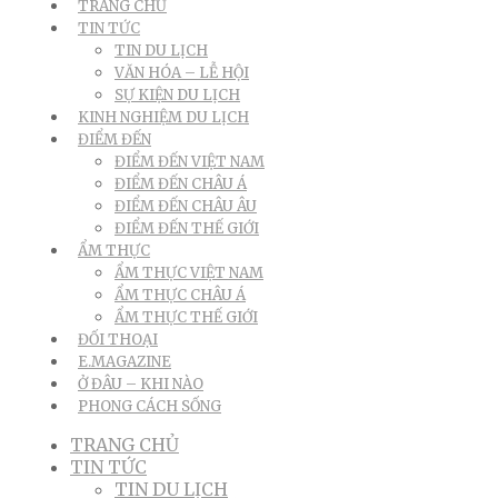
TRANG CHỦ
TIN TỨC
TIN DU LỊCH
VĂN HÓA – LỄ HỘI
SỰ KIỆN DU LỊCH
KINH NGHIỆM DU LỊCH
ĐIỂM ĐẾN
ĐIỂM ĐẾN VIỆT NAM
ĐIỂM ĐẾN CHÂU Á
ĐIỂM ĐẾN CHÂU ÂU
ĐIỂM ĐẾN THẾ GIỚI
ẨM THỰC
ẨM THỰC VIỆT NAM
ẨM THỰC CHÂU Á
ẨM THỰC THẾ GIỚI
ĐỐI THOẠI
E.MAGAZINE
Ở ĐÂU – KHI NÀO
PHONG CÁCH SỐNG
TRANG CHỦ
TIN TỨC
TIN DU LỊCH