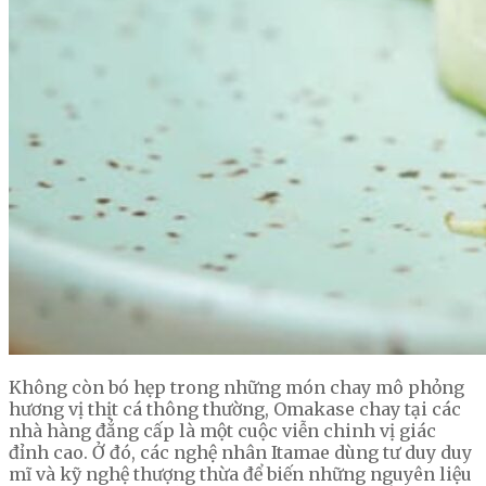
Không còn bó hẹp trong những món chay mô phỏng
hương vị thịt cá thông thường, Omakase chay tại các
nhà hàng đẳng cấp là một cuộc viễn chinh vị giác
đỉnh cao. Ở đó, các nghệ nhân Itamae dùng tư duy duy
mĩ và kỹ nghệ thượng thừa để biến những nguyên liệu