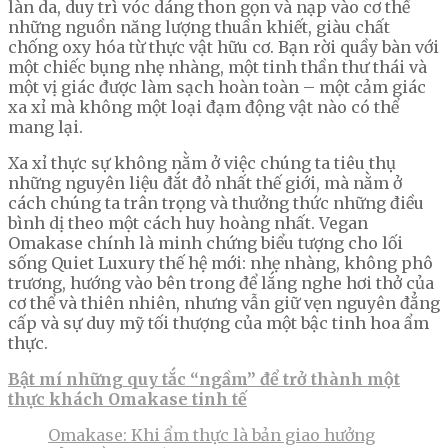
làn da, duy trì vóc dáng thon gọn và nạp vào cơ thể
những nguồn năng lượng thuần khiết, giàu chất
chống oxy hóa từ thực vật hữu cơ. Bạn rời quầy bàn với
một chiếc bụng nhẹ nhàng, một tinh thần thư thái và
một vị giác được làm sạch hoàn toàn – một cảm giác
xa xỉ mà không một loại đạm động vật nào có thể
mang lại.
Xa xỉ thực sự không nằm ở việc chúng ta tiêu thụ
những nguyên liệu đắt đỏ nhất thế giới, mà nằm ở
cách chúng ta trân trọng và thưởng thức những điều
bình dị theo một cách huy hoàng nhất. Vegan
Omakase chính là minh chứng biểu tượng cho lối
sống Quiet Luxury thế hệ mới: nhẹ nhàng, không phô
trương, hướng vào bên trong để lắng nghe hơi thở của
cơ thể và thiên nhiên, nhưng vẫn giữ vẹn nguyên đẳng
cấp và sự duy mỹ tối thượng của một bậc tinh hoa ẩm
thực.
Bật mí những quy tắc “ngầm” để trở thành một
thực khách Omakase tinh tế
Omakase: Khi ẩm thực là bản giao hưởng