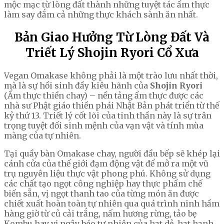
mộc mạc từ lòng đất thành những tuyệt tác ẩm thực
làm say đắm cả những thực khách sành ăn nhất.
Bản Giao Hưởng Từ Lòng Đất Và
Triết Lý Shojin Ryori Cổ Xưa
Vegan Omakase không phải là một trào lưu nhất thời,
mà là sự hồi sinh đầy kiêu hãnh của
Shojin Ryori
(Ẩm thực thiền chay) – nền tảng ẩm thực được các
nhà sư Phật giáo thiền phái Nhật Bản phát triển từ thế
kỷ thứ 13. Triết lý cốt lõi của tinh thần này là sự trân
trọng tuyệt đối sinh mệnh của vạn vật và tính mùa
màng của tự nhiên.
Tại quầy bàn Omakase chay, người đầu bếp sẽ khép lại
cánh cửa của thế giới đạm động vật để mở ra một vũ
trụ nguyên liệu thực vật phong phú. Không sử dụng
các chất tạo ngọt công nghiệp hay thực phẩm chế
biến sẵn, vị ngọt thanh tao của từng món ăn được
chiết xuất hoàn toàn tự nhiên qua quá trình ninh hầm
hàng giờ từ củ cải trắng, nấm hương rừng, tảo bẹ
Kombu hay vị ngậy béo tự nhiên của hạt dẻ, hạt hạnh