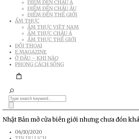
ĐIỂM ĐẾN CHÂU Á
ĐIỂM ĐẾN CHÂU ÂU
ĐIỂM ĐẾN THẾ GIỚI
ẨM THỰC
ẨM THỰC VIỆT NAM
ẨM THỰC CHÂU Á
ẨM THỰC THẾ GIỚI
ĐỐI THOẠI
E.MAGAZINE
Ở ĐÂU – KHI NÀO
PHONG CÁCH SỐNG
Nhật Bản mở cửa biên giới nhưng chưa đón khá
06/10/2020
TIN DU LỊCH