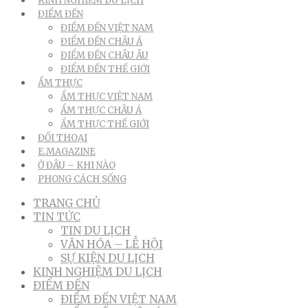
KINH NGHIỆM DU LỊCH
ĐIỂM ĐẾN
ĐIỂM ĐẾN VIỆT NAM
ĐIỂM ĐẾN CHÂU Á
ĐIỂM ĐẾN CHÂU ÂU
ĐIỂM ĐẾN THẾ GIỚI
ẨM THỰC
ẨM THỰC VIỆT NAM
ẨM THỰC CHÂU Á
ẨM THỰC THẾ GIỚI
ĐỐI THOẠI
E.MAGAZINE
Ở ĐÂU – KHI NÀO
PHONG CÁCH SỐNG
TRANG CHỦ
TIN TỨC
TIN DU LỊCH
VĂN HÓA – LỄ HỘI
SỰ KIỆN DU LỊCH
KINH NGHIỆM DU LỊCH
ĐIỂM ĐẾN
ĐIỂM ĐẾN VIỆT NAM