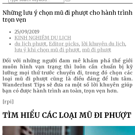
Những lưu ý chọn mũ đi phượt cho hành trình
trọn vẹn
25/09/2019
KINH NGHIỆM DU LỊCH
du lịch phượt
,
Editor picks
,
lời khuyên du lịch
,
lưu ý khi chọn mũ đi phượt
,
mũ đi phượt
Đối với những người đam mê khám phá thế giới
muôn hình vạn trạng thì luôn cần chuẩn bị kỹ
lưỡng mọi thứ trước chuyến đi, trong đó chọn các
loại mũ đi phượt cũng là điều đáng để lưu tâm.
Wanderlust Tips sẽ đưa ra một số lời khuyên giúp
bạn có được hành trình an toàn, trọn vẹn hơn.
[rpi]
TÌM HIỂU CÁC LOẠI MŨ ĐI PHƯỢT