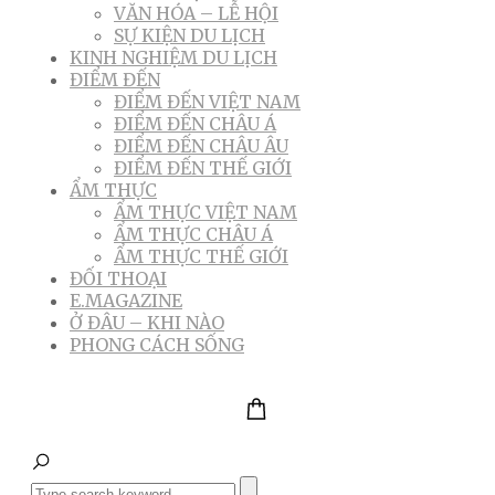
VĂN HÓA – LỄ HỘI
SỰ KIỆN DU LỊCH
KINH NGHIỆM DU LỊCH
ĐIỂM ĐẾN
ĐIỂM ĐẾN VIỆT NAM
ĐIỂM ĐẾN CHÂU Á
ĐIỂM ĐẾN CHÂU ÂU
ĐIỂM ĐẾN THẾ GIỚI
ẨM THỰC
ẨM THỰC VIỆT NAM
ẨM THỰC CHÂU Á
ẨM THỰC THẾ GIỚI
ĐỐI THOẠI
E.MAGAZINE
Ở ĐÂU – KHI NÀO
PHONG CÁCH SỐNG