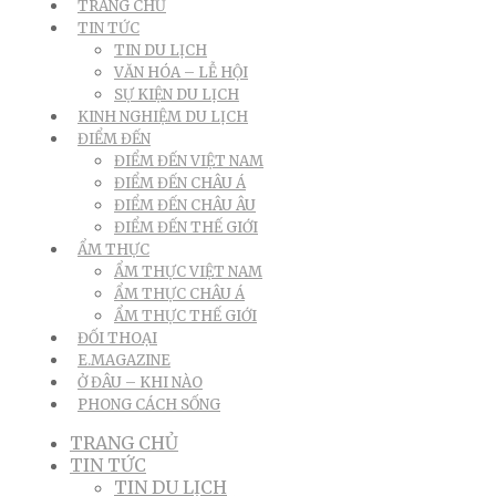
TRANG CHỦ
TIN TỨC
TIN DU LỊCH
VĂN HÓA – LỄ HỘI
SỰ KIỆN DU LỊCH
KINH NGHIỆM DU LỊCH
ĐIỂM ĐẾN
ĐIỂM ĐẾN VIỆT NAM
ĐIỂM ĐẾN CHÂU Á
ĐIỂM ĐẾN CHÂU ÂU
ĐIỂM ĐẾN THẾ GIỚI
ẨM THỰC
ẨM THỰC VIỆT NAM
ẨM THỰC CHÂU Á
ẨM THỰC THẾ GIỚI
ĐỐI THOẠI
E.MAGAZINE
Ở ĐÂU – KHI NÀO
PHONG CÁCH SỐNG
TRANG CHỦ
TIN TỨC
TIN DU LỊCH