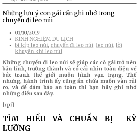
Những lưu ý con gái cần ghi nhớ trong
chuyến đi leo núi
01/10/2019
KINH NGHIỆM DU LỊCH
bí kíp leo núi
,
chuyến đi leo núi
,
leo núi
,
lời
khuyên khi leo núi
Những chuyến đi leo núi sẽ giúp các cô gái trở nên
bản lĩnh, trưởng thành và có cái nhìn toàn diện về
bức tranh thế giới muôn hình vạn trạng. Thế
nhưng, hành trình ấy cũng ẩn chứa muôn vàn rủi
ro, và để đảm bảo an toàn thì bạn hãy ghi nhớ
những điều sau đây.
[rpi]
TÌM HIỂU VÀ CHUẨN BỊ KỸ
LƯỠNG