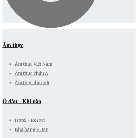
Ẩm thực
Ẩm thực Việt Nam
Ẩm thực châu Á
Ẩm thực thế giới
Ở đâu - Khi nào
Hotel - Resort
Nhà hàng - Bar