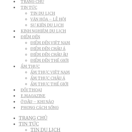
TRANG CHỦ
TIN TỨC
TIN DU LỊCH
VĂN HÓA – LỄ HỘI
SỰ KIỆN DU LỊCH
KINH NGHIỆM DU LỊCH
ĐIỂM ĐẾN
ĐIỂM ĐẾN VIỆT NAM
ĐIỂM ĐẾN CHÂU Á
ĐIỂM ĐẾN CHÂU ÂU
ĐIỂM ĐẾN THẾ GIỚI
ẨM THỰC
ẨM THỰC VIỆT NAM
ẨM THỰC CHÂU Á
ẨM THỰC THẾ GIỚI
ĐỐI THOẠI
E.MAGAZINE
Ở ĐÂU – KHI NÀO
PHONG CÁCH SỐNG
TRANG CHỦ
TIN TỨC
TIN DU LỊCH