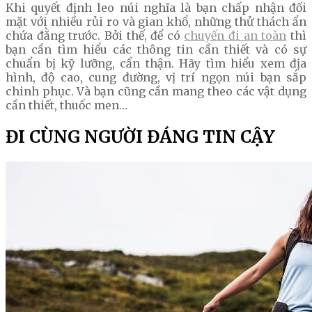
Khi quyết định leo núi nghĩa là bạn chấp nhận đối
mặt với nhiều rủi ro và gian khổ, những thử thách ẩn
chứa đằng trước. Bởi thế, để có
chuyến đi an toàn
thì
bạn cần tìm hiểu các thông tin cần thiết và có sự
chuẩn bị kỹ lưỡng, cẩn thận. Hãy tìm hiểu xem địa
hình, độ cao, cung đường, vị trí ngọn núi bạn sắp
chinh phục. Và bạn cũng cần mang theo các vật dụng
cần thiết, thuốc men…
ĐI CÙNG NGƯỜI ĐÁNG TIN CẬY