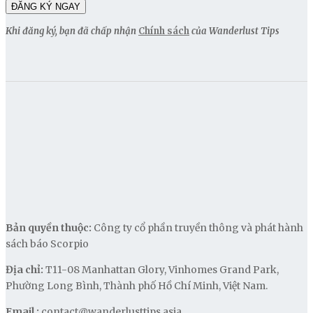
Khi đăng ký, bạn đã chấp nhận
Chính sách
của Wanderlust Tips
Bản quyền thuộc:
Công ty cổ phần truyền thông và phát hành
sách báo Scorpio
Địa chỉ:
T11-08 Manhattan Glory, Vinhomes Grand Park,
Phường Long Bình, Thành phố Hồ Chí Minh, Việt Nam.
Email :
contact@wanderlusttips.asia