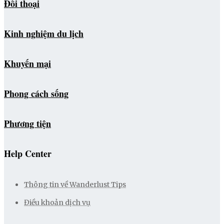
Đối thoại
Kinh nghiệm du lịch
Khuyến mại
Phong cách sống
Phương tiện
Help Center
Thông tin về Wanderlust Tips
Điều khoản dịch vụ