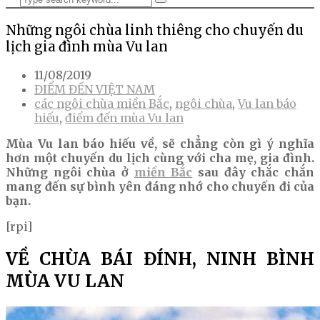
Những ngôi chùa linh thiêng cho chuyến du
lịch gia đình mùa Vu lan
11/08/2019
ĐIỂM ĐẾN VIỆT NAM
các ngôi chùa miền Bắc
,
ngôi chùa
,
Vu lan báo
hiếu
,
điểm đến mùa Vu lan
Mùa Vu lan báo hiếu về, sẽ chẳng còn gì ý nghĩa
hơn một chuyến du lịch cùng với cha mẹ, gia đình.
Những ngôi chùa ở
miền Bắc
sau đây chắc chắn
mang đến sự bình yên đáng nhớ cho chuyến đi của
bạn.
[rpi]
VỀ CHÙA BÁI ĐÍNH, NINH BÌNH
MÙA VU LAN