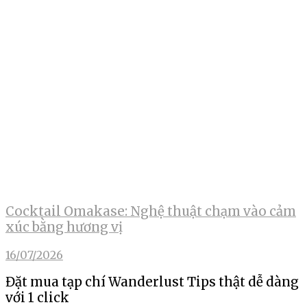
Cocktail Omakase: Nghệ thuật chạm vào cảm
xúc bằng hương vị
16/07/2026
Đặt mua tạp chí Wanderlust Tips thật dễ dàng
với 1 click