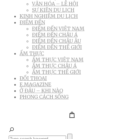
VĂN HÓA – LỄ HỘI
SỰ KIỆN DU LỊCH
KINH NGHIỆM DU LỊCH
ĐIỂM ĐẾN
ĐIỂM ĐẾN VIỆT NAM
ĐIỂM ĐẾN CHÂU Á
ĐIỂM ĐẾN CHÂU ÂU
ĐIỂM ĐẾN THẾ GIỚI
ẨM THỰC
ẨM THỰC VIỆT NAM
ẨM THỰC CHÂU Á
ẨM THỰC THẾ GIỚI
ĐỐI THOẠI
E.MAGAZINE
Ở ĐÂU – KHI NÀO
PHONG CÁCH SỐNG