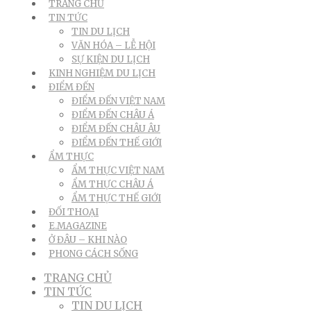
TRANG CHỦ
TIN TỨC
TIN DU LỊCH
VĂN HÓA – LỄ HỘI
SỰ KIỆN DU LỊCH
KINH NGHIỆM DU LỊCH
ĐIỂM ĐẾN
ĐIỂM ĐẾN VIỆT NAM
ĐIỂM ĐẾN CHÂU Á
ĐIỂM ĐẾN CHÂU ÂU
ĐIỂM ĐẾN THẾ GIỚI
ẨM THỰC
ẨM THỰC VIỆT NAM
ẨM THỰC CHÂU Á
ẨM THỰC THẾ GIỚI
ĐỐI THOẠI
E.MAGAZINE
Ở ĐÂU – KHI NÀO
PHONG CÁCH SỐNG
TRANG CHỦ
TIN TỨC
TIN DU LỊCH