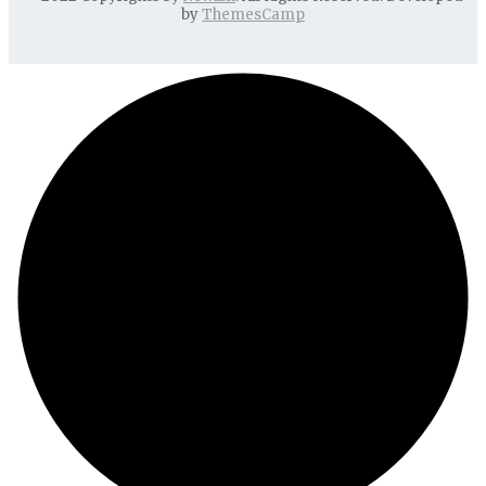
by
ThemesCamp