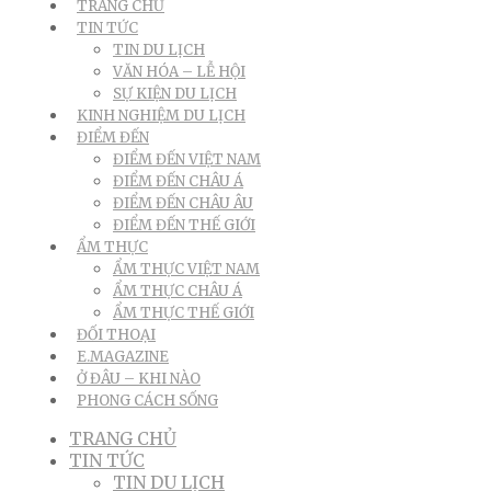
TRANG CHỦ
TIN TỨC
TIN DU LỊCH
VĂN HÓA – LỄ HỘI
SỰ KIỆN DU LỊCH
KINH NGHIỆM DU LỊCH
ĐIỂM ĐẾN
ĐIỂM ĐẾN VIỆT NAM
ĐIỂM ĐẾN CHÂU Á
ĐIỂM ĐẾN CHÂU ÂU
ĐIỂM ĐẾN THẾ GIỚI
ẨM THỰC
ẨM THỰC VIỆT NAM
ẨM THỰC CHÂU Á
ẨM THỰC THẾ GIỚI
ĐỐI THOẠI
E.MAGAZINE
Ở ĐÂU – KHI NÀO
PHONG CÁCH SỐNG
TRANG CHỦ
TIN TỨC
TIN DU LỊCH