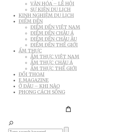
VĂN HÓA – LỄ HỘI
SỰ KIỆN DU LỊCH
KINH NGHIỆM DU LỊCH
ĐIỂM ĐẾN
ĐIỂM ĐẾN VIỆT NAM
ĐIỂM ĐẾN CHÂU Á
ĐIỂM ĐẾN CHÂU ÂU
ĐIỂM ĐẾN THẾ GIỚI
ẨM THỰC
ẨM THỰC VIỆT NAM
ẨM THỰC CHÂU Á
ẨM THỰC THẾ GIỚI
ĐỐI THOẠI
E.MAGAZINE
Ở ĐÂU – KHI NÀO
PHONG CÁCH SỐNG