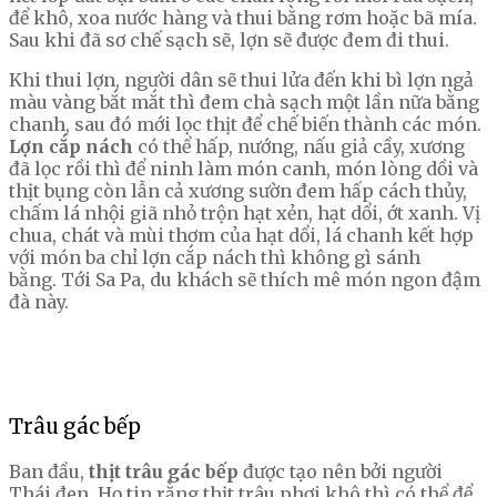
để khô, xoa nước hàng và thui bằng rơm hoặc bã mía.
Sau khi đã sơ chế sạch sẽ, lợn sẽ được đem đi thui.
Khi thui lợn, người dân sẽ thui lửa đến khi bì lợn ngả
màu vàng bắt mắt thì đem chà sạch một lần nữa bằng
chanh, sau đó mới lọc thịt để chế biến thành các món.
Lợn cắp nách
có thể hấp, nướng, nấu giả cầy, xương
đã lọc rồi thì để ninh làm món canh, món lòng dồi và
thịt bụng còn lẫn cả xương sườn đem hấp cách thủy,
chấm lá nhội giã nhỏ trộn hạt xẻn, hạt dổi, ớt xanh. Vị
chua, chát và mùi thơm của hạt dổi, lá chanh kết hợp
với món ba chỉ lợn cắp nách thì không gì sánh
bằng. Tới Sa Pa, du khách sẽ thích mê món ngon đậm
đà này.
Trâu gác bếp
Ban đầu,
thịt trâu gác bếp
được tạo nên bởi người
Thái đen. Họ tin rằng thịt trâu phơi khô thì có thể để