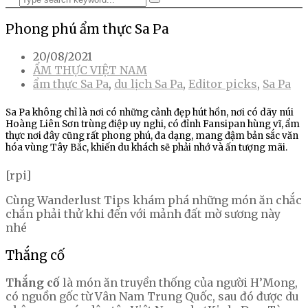
Phong phú ẩm thực Sa Pa
20/08/2021
ẨM THỰC VIỆT NAM
ẩm thực Sa Pa
,
du lịch Sa Pa
,
Editor picks
,
Sa Pa
Sa Pa không chỉ là nơi có những cảnh đẹp hút hồn, nơi có dãy núi
Hoàng Liên Sơn trùng điệp uy nghi, có đỉnh Fansipan hùng vĩ, ẩm
thực nơi đây cũng rất phong phú, đa dạng, mang đậm bản sắc văn
hóa vùng Tây Bắc, khiến du khách sẽ phải nhớ và ấn tượng mãi.
[rpi]
Cùng Wanderlust Tips khám phá những món ăn chắc
chắn phải thử khi đến với mảnh đất mờ sương này
nhé
Thắng cố
Thắng cố
là món ăn truyền thống của người H’Mong,
có nguồn gốc từ Vân Nam Trung Quốc, sau đó được du