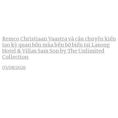
Remco Christiaan Vaastra và câu chuyện kiến
tạo kỳ quan bốn mùa bên bờ biển tại Lasong
Hotel & Villas Sam Son by The Unlimited
Collection
05/08/2026