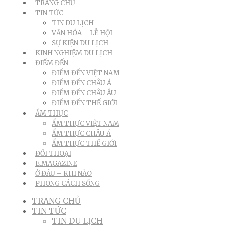
TRANG CHỦ
TIN TỨC
TIN DU LỊCH
VĂN HÓA – LỄ HỘI
SỰ KIỆN DU LỊCH
KINH NGHIỆM DU LỊCH
ĐIỂM ĐẾN
ĐIỂM ĐẾN VIỆT NAM
ĐIỂM ĐẾN CHÂU Á
ĐIỂM ĐẾN CHÂU ÂU
ĐIỂM ĐẾN THẾ GIỚI
ẨM THỰC
ẨM THỰC VIỆT NAM
ẨM THỰC CHÂU Á
ẨM THỰC THẾ GIỚI
ĐỐI THOẠI
E.MAGAZINE
Ở ĐÂU – KHI NÀO
PHONG CÁCH SỐNG
TRANG CHỦ
TIN TỨC
TIN DU LỊCH