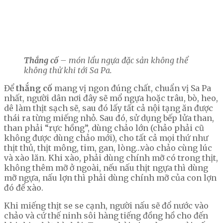
Thắng cố
– món lẩu ngựa đặc sản không thể
không thử khi tới Sa Pa.
Để
thắng cố
mang vị ngon đúng chất, chuẩn vị Sa Pa
nhất, người dân nơi đây sẽ mổ ngựa hoặc trâu, bò, heo,
dê làm thịt sạch sẽ, sau đó lấy tất cả nội tạng ăn được
thái ra từng miếng nhỏ. Sau đó, sử dụng bếp lửa than,
than phải “rực hồng”, dùng chảo lớn (chảo phải cũ
không được dùng chảo mới), cho tất cả mọi thứ như
thịt thủ, thịt mông, tim, gan, lòng…vào chảo cùng lúc
và xào lăn. Khi xào, phải dùng chính mỡ có trong thịt,
không thêm mỡ ở ngoài, nếu nấu thịt ngựa thì dùng
mỡ ngựa, nấu lợn thì phải dùng chính mỡ của con lợn
đó để xào.
Khi miếng thịt se se cạnh, người nấu sẽ đổ nước vào
chảo và cứ thế ninh sôi hàng tiếng đồng hồ cho đến