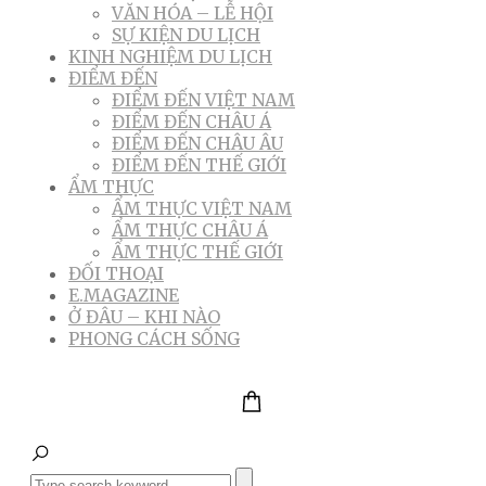
VĂN HÓA – LỄ HỘI
SỰ KIỆN DU LỊCH
KINH NGHIỆM DU LỊCH
ĐIỂM ĐẾN
ĐIỂM ĐẾN VIỆT NAM
ĐIỂM ĐẾN CHÂU Á
ĐIỂM ĐẾN CHÂU ÂU
ĐIỂM ĐẾN THẾ GIỚI
ẨM THỰC
ẨM THỰC VIỆT NAM
ẨM THỰC CHÂU Á
ẨM THỰC THẾ GIỚI
ĐỐI THOẠI
E.MAGAZINE
Ở ĐÂU – KHI NÀO
PHONG CÁCH SỐNG