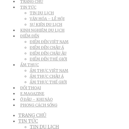
TRANG CHỦ
TIN TỨC
TIN DU LỊCH
VĂN HÓA – LỄ HỘI
SỰ KIỆN DU LỊCH
KINH NGHIỆM DU LỊCH
ĐIỂM ĐẾN
ĐIỂM ĐẾN VIỆT NAM
ĐIỂM ĐẾN CHÂU Á
ĐIỂM ĐẾN CHÂU ÂU
ĐIỂM ĐẾN THẾ GIỚI
ẨM THỰC
ẨM THỰC VIỆT NAM
ẨM THỰC CHÂU Á
ẨM THỰC THẾ GIỚI
ĐỐI THOẠI
E.MAGAZINE
Ở ĐÂU – KHI NÀO
PHONG CÁCH SỐNG
TRANG CHỦ
TIN TỨC
TIN DU LỊCH