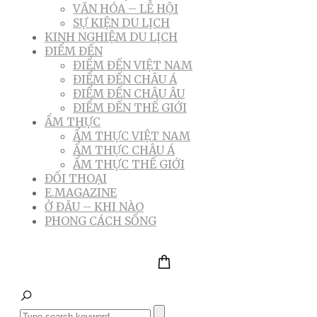
VĂN HÓA – LỄ HỘI
SỰ KIỆN DU LỊCH
KINH NGHIỆM DU LỊCH
ĐIỂM ĐẾN
ĐIỂM ĐẾN VIỆT NAM
ĐIỂM ĐẾN CHÂU Á
ĐIỂM ĐẾN CHÂU ÂU
ĐIỂM ĐẾN THẾ GIỚI
ẨM THỰC
ẨM THỰC VIỆT NAM
ẨM THỰC CHÂU Á
ẨM THỰC THẾ GIỚI
ĐỐI THOẠI
E.MAGAZINE
Ở ĐÂU – KHI NÀO
PHONG CÁCH SỐNG