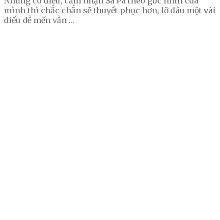
Nhưng có điều, cảm nhận Sa Pa theo góc nhìn của
mình thì chắc chắn sẽ thuyết phục hơn, lỡ đâu một vài
điều dễ mến vẫn …