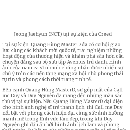
Jeong Jaehyun (NCT) tại sự kiện của Creed
Tại sự kiện, Quang Hùng MasterD đã có cơ hội giao
lưu cùng các khách mời quốc tế, trải nghiệm những
hoạt động của thương hiệu và khám phá sâu hơn câu
chuyện đằng sau bộ sưu tập Aventus trứ danh. Hình
ảnh của nam ca sĩ nhanh chóng nhận được nhiều sự
chú ý trên các nền tảng mạng xã hội nhờ phong thái
tự tin và phong cách thời trang tinh tế.
Bên cạnh Quang Hùng MasterD, sự góp mặt của Call
me Duy và Duy Nguyễn đã mang đến những màu sắc
thú vị tại sự kiện. Nếu Quang Hùng MasterD đại diện
cho hình ảnh nghệ sĩ trẻ thanh lịch, thì Call me Duy
nổi bật với phong cách hiện đại cùng sức ảnh hưởng
mạnh mẽ trong lĩnh vực làm đẹp, trong khi Duy
Nguyễn ghi dấu ấn bởi hình ảnh lịch lãm và phong