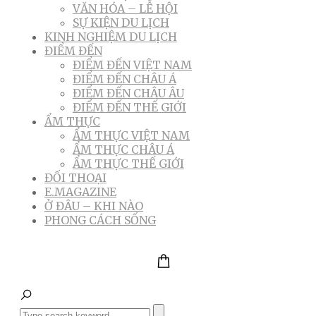
VĂN HÓA – LỄ HỘI
SỰ KIỆN DU LỊCH
KINH NGHIỆM DU LỊCH
ĐIỂM ĐẾN
ĐIỂM ĐẾN VIỆT NAM
ĐIỂM ĐẾN CHÂU Á
ĐIỂM ĐẾN CHÂU ÂU
ĐIỂM ĐẾN THẾ GIỚI
ẨM THỰC
ẨM THỰC VIỆT NAM
ẨM THỰC CHÂU Á
ẨM THỰC THẾ GIỚI
ĐỐI THOẠI
E.MAGAZINE
Ở ĐÂU – KHI NÀO
PHONG CÁCH SỐNG