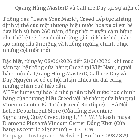
Quang Hùng MasterD và Call me Duy tại sự kiện c
Thông qua “Leave Your Mark”, Creed tiếp tục khẳng
định vị thế của một thương hiệu nước hoa xa xỉ với bề
dày lịch sử hơn 260 năm, đồng thời truyền cảm hứng
cho thế hệ trẻ theo đuổi những giá trị khác biệt, dám
tạo dựng dấu ấn riêng và không ngừng chinh phục
những cột mốc mới.
Đặc biệt, từ ngày 08/06/2026 đến 21/06/2026, khi mua
sắm tại hệ thống cửa hàng Creed tại Việt Nam, người
hâm mộ của Quang Hùng MasterD, Call me Duy và
Duy Nguyễn sẽ có cơ hội nhận nhiều ưu đãi cùng
những phần quà hấp dẫn.
AH Perfumes tự hào là nhà phân phối nước hoa chính
hãng của thương hiệu Creed với hệ thống cửa hàng tại
Vincom Center Bà Triệu (Creed Boutique) – Hà Nội,
Lotte Department Store (Cửa hàng Escentric
Signature), Quầy Creed, tầng 1, TTTM Takashimaya,
Diamond Plaza và Vincom Center Đồng Khởi (Cửa
hàng Escentric Signature) – TP.HCM.
Fanpage
|
Instagram
|
Website
| Hotline: 0982 829