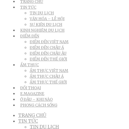
TRANG CHỦ
TIN TỨC
TIN DU LỊCH
VĂN HÓA – LỄ HỘI
SỰ KIỆN DU LỊCH
KINH NGHIỆM DU LỊCH
ĐIỂM ĐẾN
ĐIỂM ĐẾN VIỆT NAM
ĐIỂM ĐẾN CHÂU Á
ĐIỂM ĐẾN CHÂU ÂU
ĐIỂM ĐẾN THẾ GIỚI
ẨM THỰC
ẨM THỰC VIỆT NAM
ẨM THỰC CHÂU Á
ẨM THỰC THẾ GIỚI
ĐỐI THOẠI
E.MAGAZINE
Ở ĐÂU – KHI NÀO
PHONG CÁCH SỐNG
TRANG CHỦ
TIN TỨC
TIN DU LỊCH