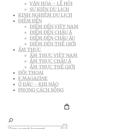
VĂN HÓA – LỄ HỘI
SỰ KIỆN DU LỊCH
KINH NGHIỆM DU LỊCH
ĐIỂM ĐẾN
ĐIỂM ĐẾN VIỆT NAM
ĐIỂM ĐẾN CHÂU Á
ĐIỂM ĐẾN CHÂU ÂU
ĐIỂM ĐẾN THẾ GIỚI
ẨM THỰC
ẨM THỰC VIỆT NAM
ẨM THỰC CHÂU Á
ẨM THỰC THẾ GIỚI
ĐỐI THOẠI
E.MAGAZINE
Ở ĐÂU – KHI NÀO
PHONG CÁCH SỐNG