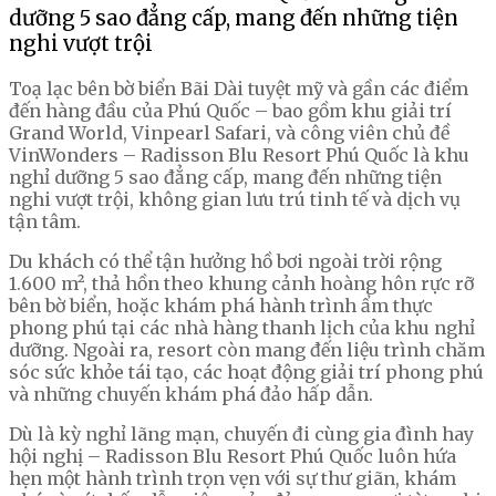
dưỡng 5 sao đẳng cấp, mang đến những tiện
nghi vượt trội
Toạ lạc bên bờ biển Bãi Dài tuyệt mỹ và gần các điểm
đến hàng đầu của Phú Quốc – bao gồm khu giải trí
Grand World, Vinpearl Safari, và công viên chủ đề
VinWonders – Radisson Blu Resort Phú Quốc là khu
nghỉ dưỡng 5 sao đẳng cấp, mang đến những tiện
nghi vượt trội, không gian lưu trú tinh tế và dịch vụ
tận tâm.
Du khách có thể tận hưởng hồ bơi ngoài trời rộng
1.600 m², thả hồn theo khung cảnh hoàng hôn rực rỡ
bên bờ biển, hoặc khám phá hành trình ẩm thực
phong phú tại các nhà hàng thanh lịch của khu nghỉ
dưỡng. Ngoài ra, resort còn mang đến liệu trình chăm
sóc sức khỏe tái tạo, các hoạt động giải trí phong phú
và những chuyến khám phá đảo hấp dẫn.
Dù là kỳ nghỉ lãng mạn, chuyến đi cùng gia đình hay
hội nghị – Radisson Blu Resort Phú Quốc luôn hứa
hẹn một hành trình trọn vẹn với sự thư giãn, khám