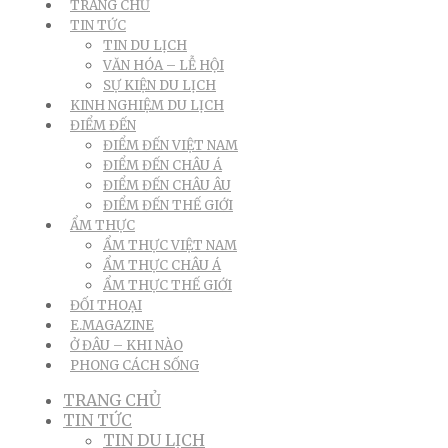
TRANG CHỦ
TIN TỨC
TIN DU LỊCH
VĂN HÓA – LỄ HỘI
SỰ KIỆN DU LỊCH
KINH NGHIỆM DU LỊCH
ĐIỂM ĐẾN
ĐIỂM ĐẾN VIỆT NAM
ĐIỂM ĐẾN CHÂU Á
ĐIỂM ĐẾN CHÂU ÂU
ĐIỂM ĐẾN THẾ GIỚI
ẨM THỰC
ẨM THỰC VIỆT NAM
ẨM THỰC CHÂU Á
ẨM THỰC THẾ GIỚI
ĐỐI THOẠI
E.MAGAZINE
Ở ĐÂU – KHI NÀO
PHONG CÁCH SỐNG
TRANG CHỦ
TIN TỨC
TIN DU LỊCH