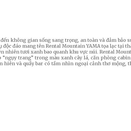
đến không gian sống sang trọng, an toàn và đảm bảo sự
vụ độc đáo mang tên Rental Mountain YAMA tọa lạc tại th
iên nhiên tươi xanh bao quanh khu vực núi. Rental Mo
 “ngụy trang” trong màu xanh cây lá, căn phòng cabin đư
ân hiên và quầy bar có tầm nhìn ngoại cảnh thơ mộng, t