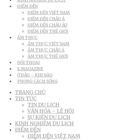
KINH NGHIỆM DU LỊCH
ĐIỂM ĐẾN
ĐIỂM ĐẾN VIỆT NAM
ĐIỂM ĐẾN CHÂU Á
ĐIỂM ĐẾN CHÂU ÂU
ĐIỂM ĐẾN THẾ GIỚI
ẨM THỰC
ẨM THỰC VIỆT NAM
ẨM THỰC CHÂU Á
ẨM THỰC THẾ GIỚI
ĐỐI THOẠI
E.MAGAZINE
Ở ĐÂU – KHI NÀO
PHONG CÁCH SỐNG
TRANG CHỦ
TIN TỨC
TIN DU LỊCH
VĂN HÓA – LỄ HỘI
SỰ KIỆN DU LỊCH
KINH NGHIỆM DU LỊCH
ĐIỂM ĐẾN
ĐIỂM ĐẾN VIỆT NAM