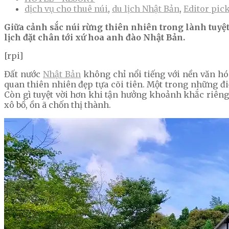
dịch vụ cho thuê núi
,
du lịch Nhật Bản
,
Editor pic
Giữa cảnh sắc núi rừng thiên nhiên trong lành tuyệ
lịch đặt chân tới xứ hoa anh đào Nhật Bản.
[rpi]
Đất nước
Nhật Bản
không chỉ nổi tiếng với nền văn h
quan thiên nhiên đẹp tựa cõi tiên. Một trong những đi
Còn gì tuyệt vời hơn khi tận hưởng khoảnh khắc riêng
xô bồ, ồn ã chốn thị thành.