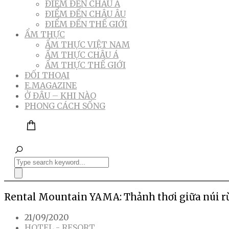
ĐIỂM ĐẾN CHÂU Á
ĐIỂM ĐẾN CHÂU ÂU
ĐIỂM ĐẾN THẾ GIỚI
ẨM THỰC
ẨM THỰC VIỆT NAM
ẨM THỰC CHÂU Á
ẨM THỰC THẾ GIỚI
ĐỐI THOẠI
E.MAGAZINE
Ở ĐÂU – KHI NÀO
PHONG CÁCH SỐNG
Rental Mountain YAMA: Thảnh thơi giữa núi r
21/09/2020
HOTEL - RESORT