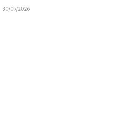
30/07/2026