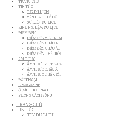
TRANG CHỦ
TIN TỨC
TIN DU LỊCH
VĂN HÓA – LỄ HỘI
SỰ KIỆN DU LỊCH
KINH NGHIỆM DU LỊCH
ĐIỂM ĐẾN
ĐIỂM ĐẾN VIỆT NAM
ĐIỂM ĐẾN CHÂU Á
ĐIỂM ĐẾN CHÂU ÂU
ĐIỂM ĐẾN THẾ GIỚI
ẨM THỰC
ẨM THỰC VIỆT NAM
ẨM THỰC CHÂU Á
ẨM THỰC THẾ GIỚI
ĐỐI THOẠI
E.MAGAZINE
Ở ĐÂU – KHI NÀO
PHONG CÁCH SỐNG
TRANG CHỦ
TIN TỨC
TIN DU LỊCH