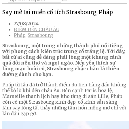
Say mê tại miền cổ tích Strasbourg, Pháp
27/08/2024
ĐIỂM ĐẾN CHÂU ÂU
Pháp
,
Strasbourg
Strasbourg, một trong những thành phố nổi tiếng
với phong cách kiến trúc trung cổ tráng lệ. Tới đây,
bất cứ ai cũng dễ dàng phải lòng một khung cảnh
quá đỗi nên thơ và ngọt ngào. Nếu yêu thích sự
lãng mạn hoài cổ, Strasbourg chắc chắn là thiên
đường dành cho bạn.
Pháp từ lâu đã trở thành điểm du lịch hàng đầu không
thể bỏ lỡ khi đến châu Âu. Bên cạnh Paris hoa lệ,
Marseille thanh lịch hay kho tàng di sản Lille, Pháp
còn có một Strasbourg xinh đẹp, cổ kính sẵn sàng
làm say lòng tất thảy những tâm hồn mộng mơ chỉ với
lần đầu gặp gỡ.