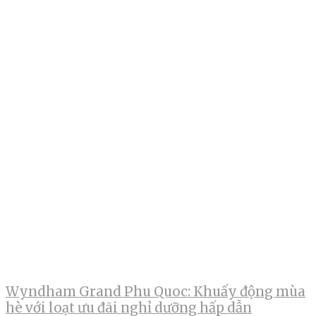
Wyndham Grand Phu Quoc: Khuấy động mùa
hè với loạt ưu đãi nghỉ dưỡng hấp dẫn