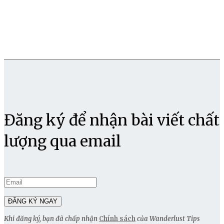
Đăng ký để nhận bài viết chất
lượng qua email
Khi đăng ký, bạn đã chấp nhận
Chính sách
của Wanderlust Tips