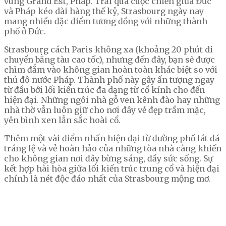
vùng Grand Est, Pháp. Trải qua cuộc chiến giữa Đức
và Pháp kéo dài hàng thế kỷ, Strasbourg ngày nay
mang nhiều đặc điểm tương đồng với những thành
phố ở Đức.
Strasbourg cách Paris không xa (khoảng 20 phút di
chuyển bằng tàu cao tốc), nhưng đến đây, bạn sẽ được
chìm đắm vào không gian hoàn toàn khác biệt so với
thủ đô nước Pháp. Thành phố này gây ấn tượng ngay
từ đầu bởi lối kiến trúc đa dạng từ cổ kính cho đến
hiện đại. Những ngôi nhà gỗ ven kênh đào hay những
nhà thờ vẫn luôn giữ cho nơi đây vẻ đẹp trầm mặc,
yên bình xen lẫn sắc hoài cổ.
Thêm một vài điểm nhấn hiện đại từ đường phố lát đá
tráng lệ và vẻ hoàn hảo của những tòa nhà càng khiến
cho không gian nơi đây bừng sáng, đầy sức sống. Sự
kết hợp hài hòa giữa lối kiến trúc trung cổ và hiện đại
chính là nét độc đáo nhất của Strasbourg mộng mơ.