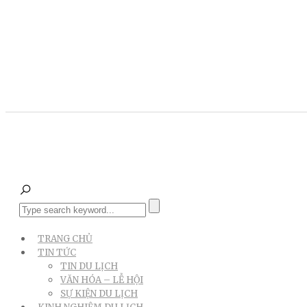
TRANG CHỦ
TIN TỨC
TIN DU LỊCH
VĂN HÓA – LỄ HỘI
SỰ KIỆN DU LỊCH