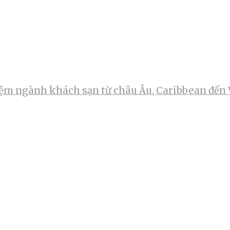
m ngành khách sạn từ châu Âu, Caribbean đến