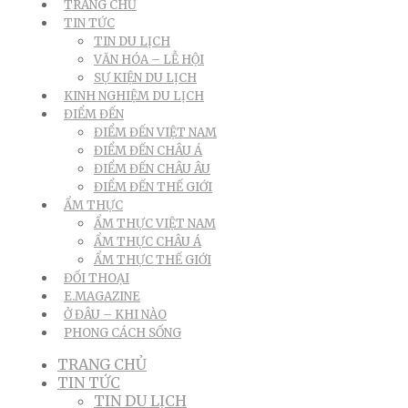
TRANG CHỦ
TIN TỨC
TIN DU LỊCH
VĂN HÓA – LỄ HỘI
SỰ KIỆN DU LỊCH
KINH NGHIỆM DU LỊCH
ĐIỂM ĐẾN
ĐIỂM ĐẾN VIỆT NAM
ĐIỂM ĐẾN CHÂU Á
ĐIỂM ĐẾN CHÂU ÂU
ĐIỂM ĐẾN THẾ GIỚI
ẨM THỰC
ẨM THỰC VIỆT NAM
ẨM THỰC CHÂU Á
ẨM THỰC THẾ GIỚI
ĐỐI THOẠI
E.MAGAZINE
Ở ĐÂU – KHI NÀO
PHONG CÁCH SỐNG
TRANG CHỦ
TIN TỨC
TIN DU LỊCH