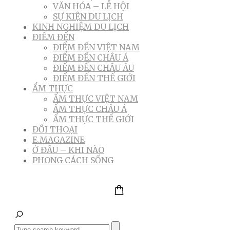
VĂN HÓA – LỄ HỘI
SỰ KIỆN DU LỊCH
KINH NGHIỆM DU LỊCH
ĐIỂM ĐẾN
ĐIỂM ĐẾN VIỆT NAM
ĐIỂM ĐẾN CHÂU Á
ĐIỂM ĐẾN CHÂU ÂU
ĐIỂM ĐẾN THẾ GIỚI
ẨM THỰC
ẨM THỰC VIỆT NAM
ẨM THỰC CHÂU Á
ẨM THỰC THẾ GIỚI
ĐỐI THOẠI
E.MAGAZINE
Ở ĐÂU – KHI NÀO
PHONG CÁCH SỐNG