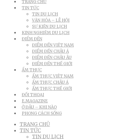
TRANG CHỦ
TIN TỨC
TIN DU LỊCH
VĂN HÓA – LỄ HỘI
SỰ KIỆN DU LỊCH
KINH NGHIỆM DU LỊCH
ĐIỂM ĐẾN
ĐIỂM ĐẾN VIỆT NAM
ĐIỂM ĐẾN CHÂU Á
ĐIỂM ĐẾN CHÂU ÂU
ĐIỂM ĐẾN THẾ GIỚI
ẨM THỰC
ẨM THỰC VIỆT NAM
ẨM THỰC CHÂU Á
ẨM THỰC THẾ GIỚI
ĐỐI THOẠI
E.MAGAZINE
Ở ĐÂU – KHI NÀO
PHONG CÁCH SỐNG
TRANG CHỦ
TIN TỨC
TIN DU LỊCH