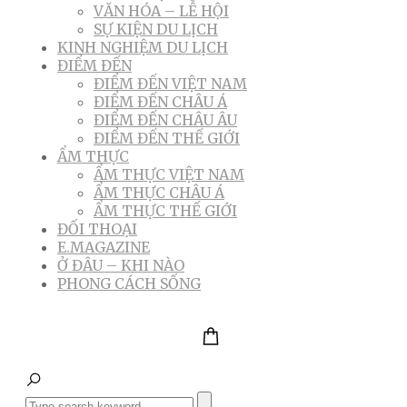
VĂN HÓA – LỄ HỘI
SỰ KIỆN DU LỊCH
KINH NGHIỆM DU LỊCH
ĐIỂM ĐẾN
ĐIỂM ĐẾN VIỆT NAM
ĐIỂM ĐẾN CHÂU Á
ĐIỂM ĐẾN CHÂU ÂU
ĐIỂM ĐẾN THẾ GIỚI
ẨM THỰC
ẨM THỰC VIỆT NAM
ẨM THỰC CHÂU Á
ẨM THỰC THẾ GIỚI
ĐỐI THOẠI
E.MAGAZINE
Ở ĐÂU – KHI NÀO
PHONG CÁCH SỐNG