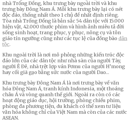
nhà Trống Đồng, khu trưng bày ngoài trời và khu
trưng bày Đông Nam Á. Mỗi khu trưng bày lại có nét
độc đáo, thống nhất theo 1 chủ đề nhất định riêng.
Tòa nhà Trống Đồng là bản sắc 54 dân tộc với 15.000
hiện vật, 42.000 thước phim và hình ảnh miêu tả đời
sống sinh hoạt, trang phục, y phục, nông cụ và tôn
giáo tín ngưỡng cũng như các tục lệ của đồng bào
dân
tộc
.
Khu ngoài trời là nơi mô phỏng những kiến trúc độc
đáo lớn của các dân tộc như nhà sàn của người Tày,
người Ê Đê, nhà trệt lợp ván Pơmu của người H’mong
hay cối giã gạo bằng sức nước của người Dao…
Khu trưng bày Đông Nam Á là nơi trưng bày về văn
hóa Đông Nam Á, tranh kính Indonesia, một thoáng
châu Á và vòng quanh thế giới. Ngoài ra còn có các
hoạt động giáo dục, hội trường, phòng chiếu phim,
phòng đa phương tiện, du khách có thể xem tư liệu
văn hóa không chỉ của Việt Nam mà còn của các nước
ASEAN.