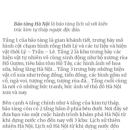
Bảo tàng Hà Nội
là bảo tàng lịch sử với kiến
trúc kim tự tháp ngược độc đáo.
Tầng 1 của bảo tàng là gian khánh tiết, trưng bày mô
hình cột chạm hình rồng thời Lý và các tư liệu và hiện
vật thời Lý – Trần – Lê. Tầng 2 là khu trưng bày các
hiện vật tự nhiên vô cùng sinh động như bộ xương rùa
Hồ Gươm, tiêu bản tôm Hồ Tây, các hình ảnh về hoa
sữa, bằng lăng Hà Nội… Tầng 3 trưng bày những hiện
vật cổ xưa như trống đồng, tiền đồng, các bình gốm sứ
cổ, ngà voi, tượng rồng, tượng rùa đá… Tầng cuối cùng
là nơi có những bức tranh, bức ảnh về thủ đô Hà Nội
xưa và nay.
Bên cạnh 4 tầng chính như 4 tầng của kim tự tháp,
bảo tàng còn có 2 tầng hầm ở phía bên dưới. Nơi đây sẽ
đưa bạn vào một cuộc hành trình khám phá Hà Nội từ
khi dựng nước cho đến nay với 3 khu: Lịch sử thiên
nhiên Hà Nội; Lịch sử Hà Nội từ khi dựng nước đến