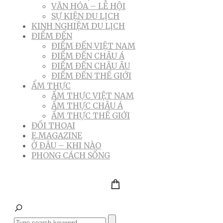
VĂN HÓA – LỄ HỘI
SỰ KIỆN DU LỊCH
KINH NGHIỆM DU LỊCH
ĐIỂM ĐẾN
ĐIỂM ĐẾN VIỆT NAM
ĐIỂM ĐẾN CHÂU Á
ĐIỂM ĐẾN CHÂU ÂU
ĐIỂM ĐẾN THẾ GIỚI
ẨM THỰC
ẨM THỰC VIỆT NAM
ẨM THỰC CHÂU Á
ẨM THỰC THẾ GIỚI
ĐỐI THOẠI
E.MAGAZINE
Ở ĐÂU – KHI NÀO
PHONG CÁCH SỐNG