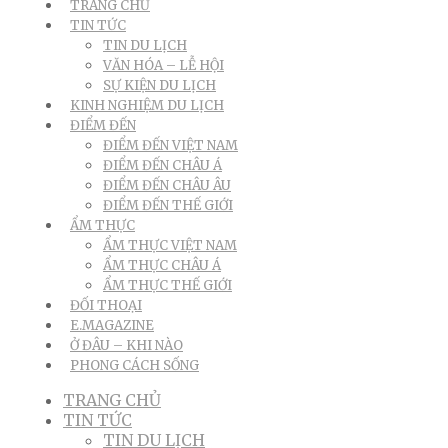
TRANG CHỦ
TIN TỨC
TIN DU LỊCH
VĂN HÓA – LỄ HỘI
SỰ KIỆN DU LỊCH
KINH NGHIỆM DU LỊCH
ĐIỂM ĐẾN
ĐIỂM ĐẾN VIỆT NAM
ĐIỂM ĐẾN CHÂU Á
ĐIỂM ĐẾN CHÂU ÂU
ĐIỂM ĐẾN THẾ GIỚI
ẨM THỰC
ẨM THỰC VIỆT NAM
ẨM THỰC CHÂU Á
ẨM THỰC THẾ GIỚI
ĐỐI THOẠI
E.MAGAZINE
Ở ĐÂU – KHI NÀO
PHONG CÁCH SỐNG
TRANG CHỦ
TIN TỨC
TIN DU LỊCH