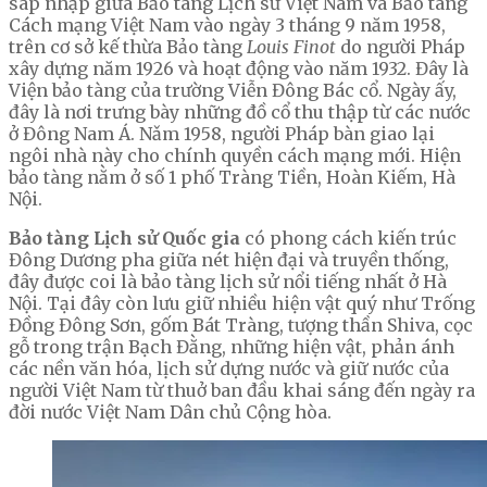
sáp nhập giữa Bảo tàng Lịch sử Việt Nam và Bảo tàng
Cách mạng Việt Nam vào ngày 3 tháng 9 năm 1958,
trên cơ sở kế thừa Bảo tàng
Louis Finot
do người Pháp
xây dựng năm 1926 và hoạt động vào năm 1932. Đây là
Viện bảo tàng của trường Viễn Đông Bác cổ. Ngày ấy,
đây là nơi trưng bày những đồ cổ thu thập từ các nước
ở Đông Nam Á. Nǎm 1958, người Pháp bàn giao lại
ngôi nhà này cho chính quyền cách mạng mới. Hiện
bảo tàng nằm ở số 1 phố Tràng Tiền, Hoàn Kiếm, Hà
Nội.
Bảo tàng Lịch sử Quốc gia
có phong cách kiến trúc
Đông Dương pha giữa nét hiện đại và truyền thống,
đây được coi là bảo tàng lịch sử nổi tiếng nhất ở Hà
Nội. Tại đây còn lưu giữ nhiều hiện vật quý như Trống
Đồng Đông Sơn, gốm Bát Tràng, tượng thần Shiva, cọc
gỗ trong trận Bạch Đằng, những hiện vật, phản ánh
các nền văn hóa, lịch sử dựng nước và giữ nước của
người Việt Nam từ thuở ban đầu khai sáng đến ngày ra
đời nước Việt Nam Dân chủ Cộng hòa.