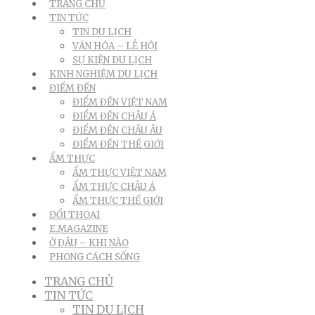
TRANG CHỦ
TIN TỨC
TIN DU LỊCH
VĂN HÓA – LỄ HỘI
SỰ KIỆN DU LỊCH
KINH NGHIỆM DU LỊCH
ĐIỂM ĐẾN
ĐIỂM ĐẾN VIỆT NAM
ĐIỂM ĐẾN CHÂU Á
ĐIỂM ĐẾN CHÂU ÂU
ĐIỂM ĐẾN THẾ GIỚI
ẨM THỰC
ẨM THỰC VIỆT NAM
ẨM THỰC CHÂU Á
ẨM THỰC THẾ GIỚI
ĐỐI THOẠI
E.MAGAZINE
Ở ĐÂU – KHI NÀO
PHONG CÁCH SỐNG
TRANG CHỦ
TIN TỨC
TIN DU LỊCH