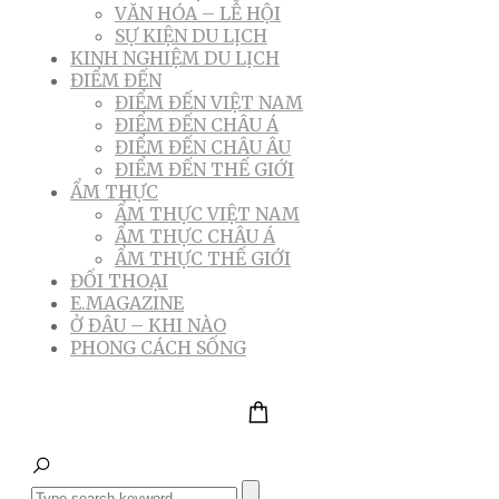
VĂN HÓA – LỄ HỘI
SỰ KIỆN DU LỊCH
KINH NGHIỆM DU LỊCH
ĐIỂM ĐẾN
ĐIỂM ĐẾN VIỆT NAM
ĐIỂM ĐẾN CHÂU Á
ĐIỂM ĐẾN CHÂU ÂU
ĐIỂM ĐẾN THẾ GIỚI
ẨM THỰC
ẨM THỰC VIỆT NAM
ẨM THỰC CHÂU Á
ẨM THỰC THẾ GIỚI
ĐỐI THOẠI
E.MAGAZINE
Ở ĐÂU – KHI NÀO
PHONG CÁCH SỐNG