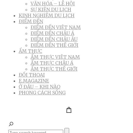
VĂN HÓA – LỄ HỘI
SỰ KIỆN DU LỊCH
KINH NGHIỆM DU LỊCH
ĐIỂM ĐẾN
ĐIỂM ĐẾN VIỆT NAM
ĐIỂM ĐẾN CHÂU Á
ĐIỂM ĐẾN CHÂU ÂU
ĐIỂM ĐẾN THẾ GIỚI
ẨM THỰC
ẨM THỰC VIỆT NAM
ẨM THỰC CHÂU Á
ẨM THỰC THẾ GIỚI
ĐỐI THOẠI
E.MAGAZINE
Ở ĐÂU – KHI NÀO
PHONG CÁCH SỐNG