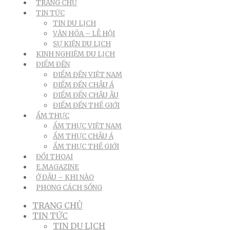
TRANG CHỦ
TIN TỨC
TIN DU LỊCH
VĂN HÓA – LỄ HỘI
SỰ KIỆN DU LỊCH
KINH NGHIỆM DU LỊCH
ĐIỂM ĐẾN
ĐIỂM ĐẾN VIỆT NAM
ĐIỂM ĐẾN CHÂU Á
ĐIỂM ĐẾN CHÂU ÂU
ĐIỂM ĐẾN THẾ GIỚI
ẨM THỰC
ẨM THỰC VIỆT NAM
ẨM THỰC CHÂU Á
ẨM THỰC THẾ GIỚI
ĐỐI THOẠI
E.MAGAZINE
Ở ĐÂU – KHI NÀO
PHONG CÁCH SỐNG
TRANG CHỦ
TIN TỨC
TIN DU LỊCH