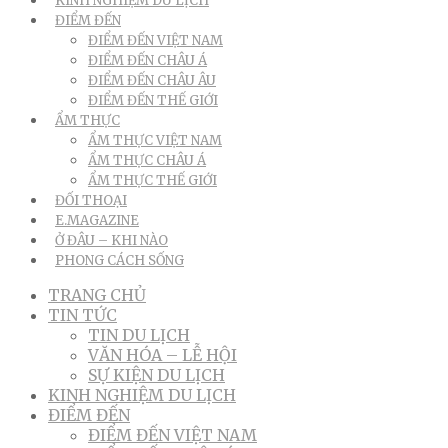
KINH NGHIỆM DU LỊCH
ĐIỂM ĐẾN
ĐIỂM ĐẾN VIỆT NAM
ĐIỂM ĐẾN CHÂU Á
ĐIỂM ĐẾN CHÂU ÂU
ĐIỂM ĐẾN THẾ GIỚI
ẨM THỰC
ẨM THỰC VIỆT NAM
ẨM THỰC CHÂU Á
ẨM THỰC THẾ GIỚI
ĐỐI THOẠI
E.MAGAZINE
Ở ĐÂU – KHI NÀO
PHONG CÁCH SỐNG
TRANG CHỦ
TIN TỨC
TIN DU LỊCH
VĂN HÓA – LỄ HỘI
SỰ KIỆN DU LỊCH
KINH NGHIỆM DU LỊCH
ĐIỂM ĐẾN
ĐIỂM ĐẾN VIỆT NAM