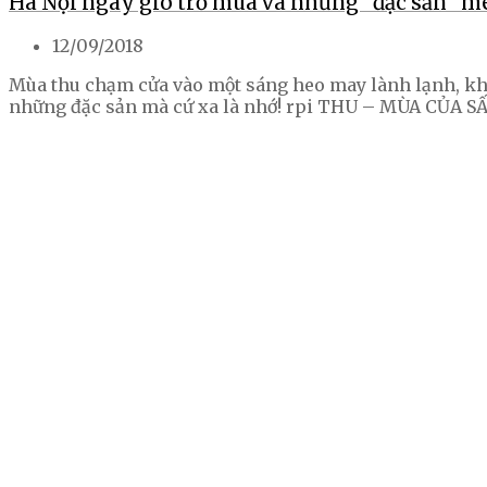
Hà Nội ngày gió trở mùa và những “đặc sản” m
12/09/2018
Mùa thu chạm cửa vào một sáng heo may lành lạnh, khô
những đặc sản mà cứ xa là nhớ! rpi THU – MÙA CỦA 