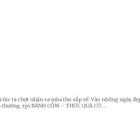
là lúc ta chợt nhận ra mùa thu sắp về. Vào những ngày đẹp
ân thương. rpi BÁNH CỐM – THỨC QUÀ CÓ …