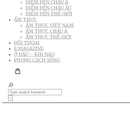
ĐIỂM ĐẾN CHÂU Á
ĐIỂM ĐẾN CHÂU ÂU
ĐIỂM ĐẾN THẾ GIỚI
ẨM THỰC
ẨM THỰC VIỆT NAM
ẨM THỰC CHÂU Á
ẨM THỰC THẾ GIỚI
ĐỐI THOẠI
E.MAGAZINE
Ở ĐÂU – KHI NÀO
PHONG CÁCH SỐNG