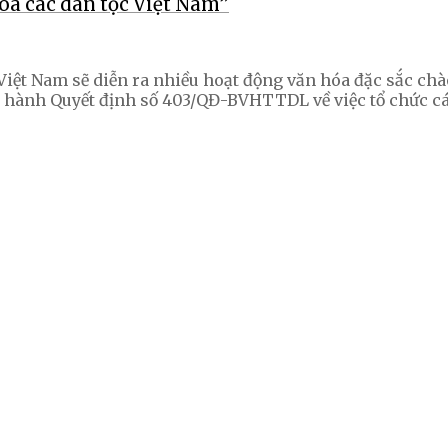
a các dân tộc Việt Nam”
c Việt Nam sẽ diễn ra nhiều hoạt động văn hóa đặc sắc c
an hành Quyết định số 403/QĐ-BVHTTDL về việc tổ chức c