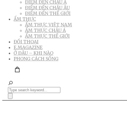
ĐIỂM ĐẾN CHÂU Á
ĐIỂM ĐẾN CHÂU ÂU
ĐIỂM ĐẾN THẾ GIỚI
ẨM THỰC
ẨM THỰC VIỆT NAM
ẨM THỰC CHÂU Á
ẨM THỰC THẾ GIỚI
ĐỐI THOẠI
E.MAGAZINE
Ở ĐÂU – KHI NÀO
PHONG CÁCH SỐNG