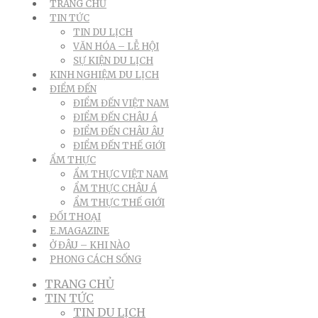
TRANG CHỦ
TIN TỨC
TIN DU LỊCH
VĂN HÓA – LỄ HỘI
SỰ KIỆN DU LỊCH
KINH NGHIỆM DU LỊCH
ĐIỂM ĐẾN
ĐIỂM ĐẾN VIỆT NAM
ĐIỂM ĐẾN CHÂU Á
ĐIỂM ĐẾN CHÂU ÂU
ĐIỂM ĐẾN THẾ GIỚI
ẨM THỰC
ẨM THỰC VIỆT NAM
ẨM THỰC CHÂU Á
ẨM THỰC THẾ GIỚI
ĐỐI THOẠI
E.MAGAZINE
Ở ĐÂU – KHI NÀO
PHONG CÁCH SỐNG
TRANG CHỦ
TIN TỨC
TIN DU LỊCH