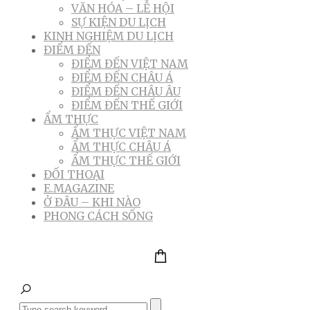
VĂN HÓA – LỄ HỘI
SỰ KIỆN DU LỊCH
KINH NGHIỆM DU LỊCH
ĐIỂM ĐẾN
ĐIỂM ĐẾN VIỆT NAM
ĐIỂM ĐẾN CHÂU Á
ĐIỂM ĐẾN CHÂU ÂU
ĐIỂM ĐẾN THẾ GIỚI
ẨM THỰC
ẨM THỰC VIỆT NAM
ẨM THỰC CHÂU Á
ẨM THỰC THẾ GIỚI
ĐỐI THOẠI
E.MAGAZINE
Ở ĐÂU – KHI NÀO
PHONG CÁCH SỐNG