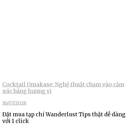
Cocktail Omakase: Nghệ thuật chạm vào cảm
xúc bằng hương vị
16/07/2026
Đặt mua tạp chí Wanderlust Tips thật dễ dàng
với 1 click