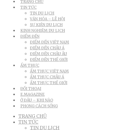
TRANG CHỦ
TIN TỨC
TIN DU LỊCH
VĂN HÓA – LỄ HỘI
SỰ KIỆN DU LỊCH
KINH NGHIỆM DU LỊCH
ĐIỂM ĐẾN
ĐIỂM ĐẾN VIỆT NAM
ĐIỂM ĐẾN CHÂU Á
ĐIỂM ĐẾN CHÂU ÂU
ĐIỂM ĐẾN THẾ GIỚI
ẨM THỰC
ẨM THỰC VIỆT NAM
ẨM THỰC CHÂU Á
ẨM THỰC THẾ GIỚI
ĐỐI THOẠI
E.MAGAZINE
Ở ĐÂU – KHI NÀO
PHONG CÁCH SỐNG
TRANG CHỦ
TIN TỨC
TIN DU LỊCH