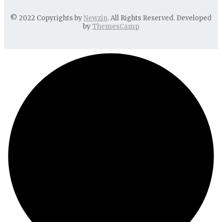
© 2022 Copyrights by
Newzin
. All Rights Reserved. Developed
by
ThemesCamp