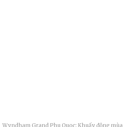
Wyndham Grand Phu Quoc: Khuấy động mùa