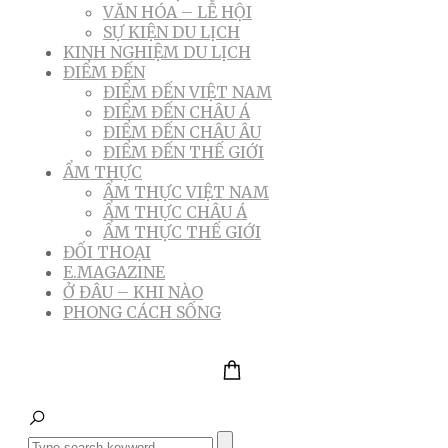
VĂN HÓA – LỄ HỘI
SỰ KIỆN DU LỊCH
KINH NGHIỆM DU LỊCH
ĐIỂM ĐẾN
ĐIỂM ĐẾN VIỆT NAM
ĐIỂM ĐẾN CHÂU Á
ĐIỂM ĐẾN CHÂU ÂU
ĐIỂM ĐẾN THẾ GIỚI
ẨM THỰC
ẨM THỰC VIỆT NAM
ẨM THỰC CHÂU Á
ẨM THỰC THẾ GIỚI
ĐỐI THOẠI
E.MAGAZINE
Ở ĐÂU – KHI NÀO
PHONG CÁCH SỐNG