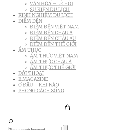
VĂN HÓA – LỄ HỘI
SỰ KIỆN DU LỊCH
KINH NGHIỆM DU LỊCH
ĐIỂM ĐẾN
ĐIỂM ĐẾN VIỆT NAM
ĐIỂM ĐẾN CHÂU Á
ĐIỂM ĐẾN CHÂU ÂU
ĐIỂM ĐẾN THẾ GIỚI
ẨM THỰC
ẨM THỰC VIỆT NAM
ẨM THỰC CHÂU Á
ẨM THỰC THẾ GIỚI
ĐỐI THOẠI
E.MAGAZINE
Ở ĐÂU – KHI NÀO
PHONG CÁCH SỐNG