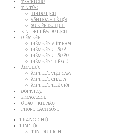
TRANG CHỦ
TIN TỨC
TIN DU LỊCH
VĂN HÓA – LỄ HỘI
SỰ KIỆN DU LỊCH
KINH NGHIỆM DU LỊCH
ĐIỂM ĐẾN
ĐIỂM ĐẾN VIỆT NAM
ĐIỂM ĐẾN CHÂU Á
ĐIỂM ĐẾN CHÂU ÂU
ĐIỂM ĐẾN THẾ GIỚI
ẨM THỰC
ẨM THỰC VIỆT NAM
ẨM THỰC CHÂU Á
ẨM THỰC THẾ GIỚI
ĐỐI THOẠI
E.MAGAZINE
Ở ĐÂU – KHI NÀO
PHONG CÁCH SỐNG
TRANG CHỦ
TIN TỨC
TIN DU LỊCH