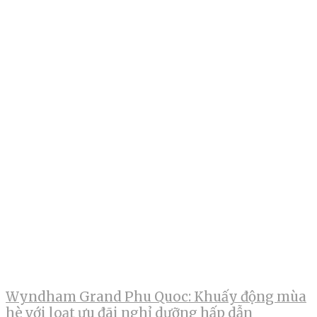
Wyndham Grand Phu Quoc: Khuấy động mùa
hè với loạt ưu đãi nghỉ dưỡng hấp dẫn