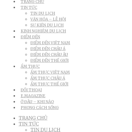
TRANG CHỦ
TIN TỨC
TIN DU LỊCH
VĂN HÓA – LỄ HỘI
SỰ KIỆN DU LỊCH
KINH NGHIỆM DU LỊCH
ĐIỂM ĐẾN
ĐIỂM ĐẾN VIỆT NAM
ĐIỂM ĐẾN CHÂU Á
ĐIỂM ĐẾN CHÂU ÂU
ĐIỂM ĐẾN THẾ GIỚI
ẨM THỰC
ẨM THỰC VIỆT NAM
ẨM THỰC CHÂU Á
ẨM THỰC THẾ GIỚI
ĐỐI THOẠI
E.MAGAZINE
Ở ĐÂU – KHI NÀO
PHONG CÁCH SỐNG
TRANG CHỦ
TIN TỨC
TIN DU LỊCH