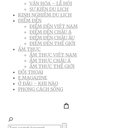
VĂN HÓA – LỄ HỘI
SỰ KIỆN DU LỊCH
KINH NGHIỆM DU LỊCH
ĐIỂM ĐẾN
ĐIỂM ĐẾN VIỆT NAM
ĐIỂM ĐẾN CHÂU Á
ĐIỂM ĐẾN CHÂU ÂU
ĐIỂM ĐẾN THẾ GIỚI
ẨM THỰC
ẨM THỰC VIỆT NAM
ẨM THỰC CHÂU Á
ẨM THỰC THẾ GIỚI
ĐỐI THOẠI
E.MAGAZINE
Ở ĐÂU – KHI NÀO
PHONG CÁCH SỐNG