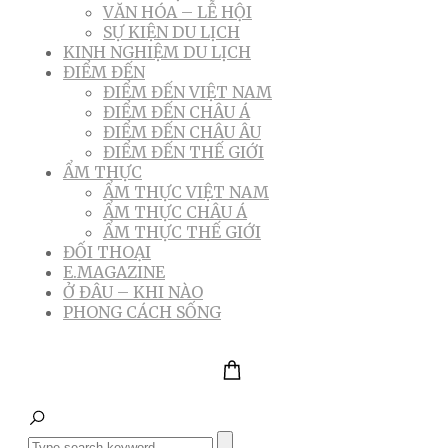
VĂN HÓA – LỄ HỘI
SỰ KIỆN DU LỊCH
KINH NGHIỆM DU LỊCH
ĐIỂM ĐẾN
ĐIỂM ĐẾN VIỆT NAM
ĐIỂM ĐẾN CHÂU Á
ĐIỂM ĐẾN CHÂU ÂU
ĐIỂM ĐẾN THẾ GIỚI
ẨM THỰC
ẨM THỰC VIỆT NAM
ẨM THỰC CHÂU Á
ẨM THỰC THẾ GIỚI
ĐỐI THOẠI
E.MAGAZINE
Ở ĐÂU – KHI NÀO
PHONG CÁCH SỐNG