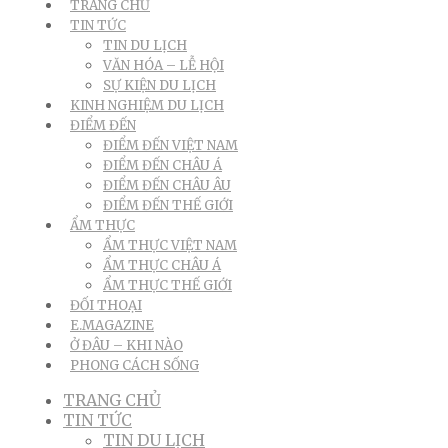
TRANG CHỦ
TIN TỨC
TIN DU LỊCH
VĂN HÓA – LỄ HỘI
SỰ KIỆN DU LỊCH
KINH NGHIỆM DU LỊCH
ĐIỂM ĐẾN
ĐIỂM ĐẾN VIỆT NAM
ĐIỂM ĐẾN CHÂU Á
ĐIỂM ĐẾN CHÂU ÂU
ĐIỂM ĐẾN THẾ GIỚI
ẨM THỰC
ẨM THỰC VIỆT NAM
ẨM THỰC CHÂU Á
ẨM THỰC THẾ GIỚI
ĐỐI THOẠI
E.MAGAZINE
Ở ĐÂU – KHI NÀO
PHONG CÁCH SỐNG
TRANG CHỦ
TIN TỨC
TIN DU LỊCH