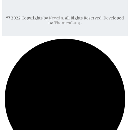
© 2022 Copyrights by
Newzin
. All Rights Reserved. Developed
by
ThemesCamp