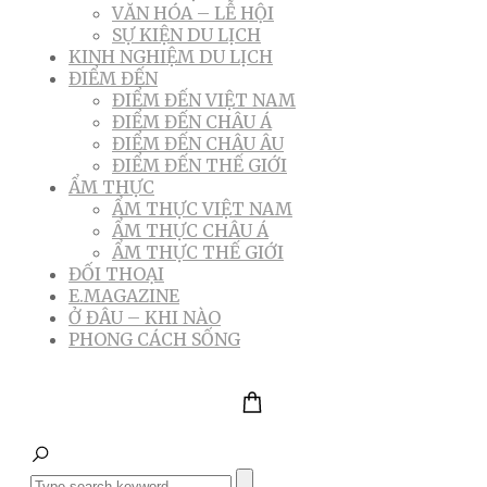
VĂN HÓA – LỄ HỘI
SỰ KIỆN DU LỊCH
KINH NGHIỆM DU LỊCH
ĐIỂM ĐẾN
ĐIỂM ĐẾN VIỆT NAM
ĐIỂM ĐẾN CHÂU Á
ĐIỂM ĐẾN CHÂU ÂU
ĐIỂM ĐẾN THẾ GIỚI
ẨM THỰC
ẨM THỰC VIỆT NAM
ẨM THỰC CHÂU Á
ẨM THỰC THẾ GIỚI
ĐỐI THOẠI
E.MAGAZINE
Ở ĐÂU – KHI NÀO
PHONG CÁCH SỐNG