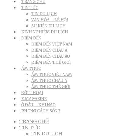
TRANG CHỦ
TIN TỨC
TIN DU LỊCH
VĂN HÓA – LỄ HỘI
SỰ KIỆN DU LỊCH
KINH NGHIỆM DU LỊCH
ĐIỂM ĐẾN
ĐIỂM ĐẾN VIỆT NAM
ĐIỂM ĐẾN CHÂU Á
ĐIỂM ĐẾN CHÂU ÂU
ĐIỂM ĐẾN THẾ GIỚI
ẨM THỰC
ẨM THỰC VIỆT NAM
ẨM THỰC CHÂU Á
ẨM THỰC THẾ GIỚI
ĐỐI THOẠI
E.MAGAZINE
Ở ĐÂU – KHI NÀO
PHONG CÁCH SỐNG
TRANG CHỦ
TIN TỨC
TIN DU LỊCH