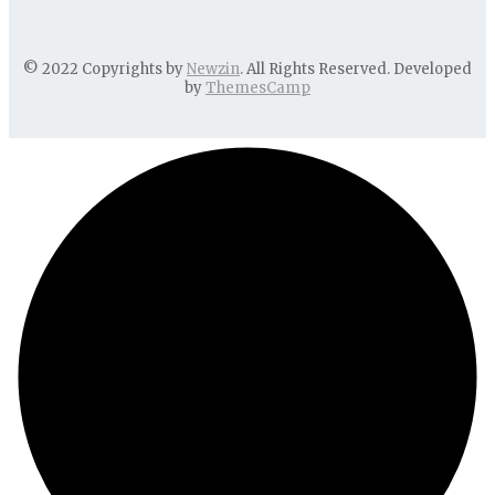
© 2022 Copyrights by
Newzin
. All Rights Reserved. Developed
by
ThemesCamp