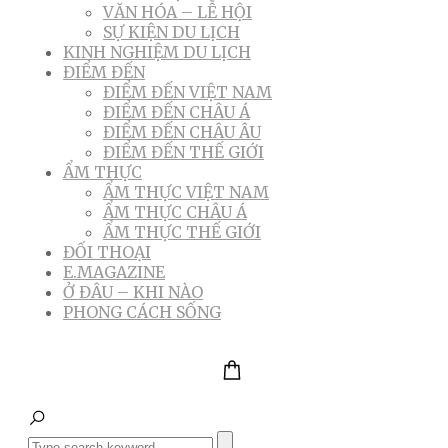
VĂN HÓA – LỄ HỘI
SỰ KIỆN DU LỊCH
KINH NGHIỆM DU LỊCH
ĐIỂM ĐẾN
ĐIỂM ĐẾN VIỆT NAM
ĐIỂM ĐẾN CHÂU Á
ĐIỂM ĐẾN CHÂU ÂU
ĐIỂM ĐẾN THẾ GIỚI
ẨM THỰC
ẨM THỰC VIỆT NAM
ẨM THỰC CHÂU Á
ẨM THỰC THẾ GIỚI
ĐỐI THOẠI
E.MAGAZINE
Ở ĐÂU – KHI NÀO
PHONG CÁCH SỐNG