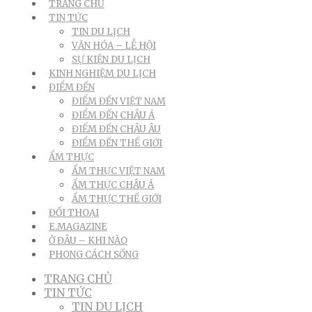
TRANG CHỦ
TIN TỨC
TIN DU LỊCH
VĂN HÓA – LỄ HỘI
SỰ KIỆN DU LỊCH
KINH NGHIỆM DU LỊCH
ĐIỂM ĐẾN
ĐIỂM ĐẾN VIỆT NAM
ĐIỂM ĐẾN CHÂU Á
ĐIỂM ĐẾN CHÂU ÂU
ĐIỂM ĐẾN THẾ GIỚI
ẨM THỰC
ẨM THỰC VIỆT NAM
ẨM THỰC CHÂU Á
ẨM THỰC THẾ GIỚI
ĐỐI THOẠI
E.MAGAZINE
Ở ĐÂU – KHI NÀO
PHONG CÁCH SỐNG
TRANG CHỦ
TIN TỨC
TIN DU LỊCH