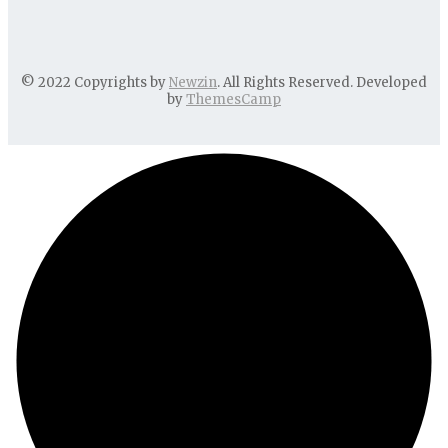
© 2022 Copyrights by
Newzin
. All Rights Reserved. Developed
by
ThemesCamp