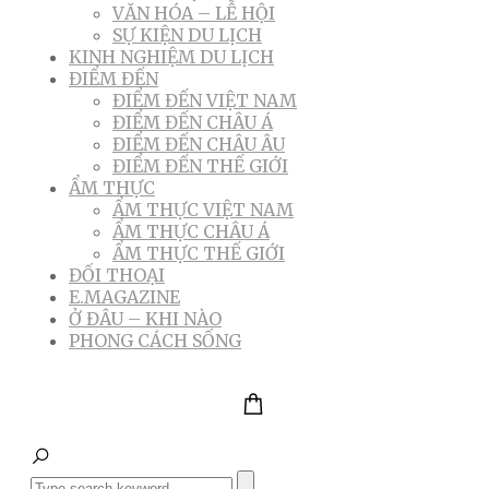
VĂN HÓA – LỄ HỘI
SỰ KIỆN DU LỊCH
KINH NGHIỆM DU LỊCH
ĐIỂM ĐẾN
ĐIỂM ĐẾN VIỆT NAM
ĐIỂM ĐẾN CHÂU Á
ĐIỂM ĐẾN CHÂU ÂU
ĐIỂM ĐẾN THẾ GIỚI
ẨM THỰC
ẨM THỰC VIỆT NAM
ẨM THỰC CHÂU Á
ẨM THỰC THẾ GIỚI
ĐỐI THOẠI
E.MAGAZINE
Ở ĐÂU – KHI NÀO
PHONG CÁCH SỐNG