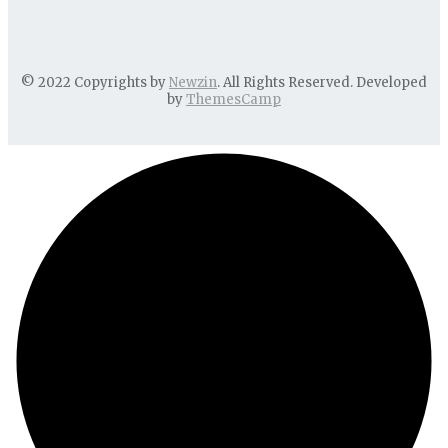
© 2022 Copyrights by
Newzin
. All Rights Reserved. Developed
by
ThemesCamp