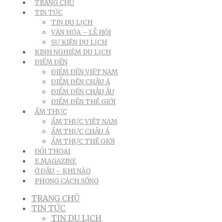
TRANG CHỦ
TIN TỨC
TIN DU LỊCH
VĂN HÓA – LỄ HỘI
SỰ KIỆN DU LỊCH
KINH NGHIỆM DU LỊCH
ĐIỂM ĐẾN
ĐIỂM ĐẾN VIỆT NAM
ĐIỂM ĐẾN CHÂU Á
ĐIỂM ĐẾN CHÂU ÂU
ĐIỂM ĐẾN THẾ GIỚI
ẨM THỰC
ẨM THỰC VIỆT NAM
ẨM THỰC CHÂU Á
ẨM THỰC THẾ GIỚI
ĐỐI THOẠI
E.MAGAZINE
Ở ĐÂU – KHI NÀO
PHONG CÁCH SỐNG
TRANG CHỦ
TIN TỨC
TIN DU LỊCH