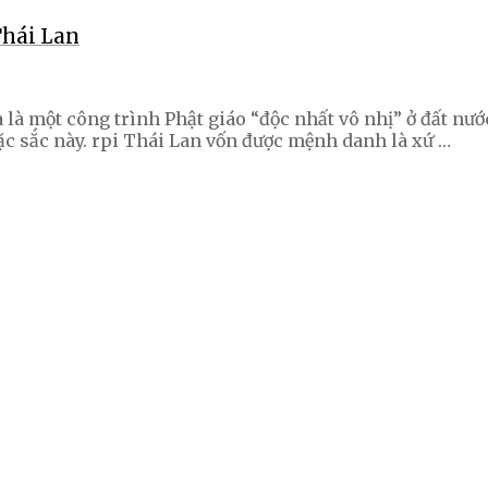
Thái Lan
à là một công trình Phật giáo “độc nhất vô nhị” ở đất nư
c sắc này. rpi Thái Lan vốn được mệnh danh là xứ …