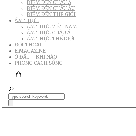
ĐIỂM ĐẾN CHÂU Á
ĐIỂM ĐẾN CHÂU ÂU
ĐIỂM ĐẾN THẾ GIỚI
ẨM THỰC
ẨM THỰC VIỆT NAM
ẨM THỰC CHÂU Á
ẨM THỰC THẾ GIỚI
ĐỐI THOẠI
E.MAGAZINE
Ở ĐÂU – KHI NÀO
PHONG CÁCH SỐNG