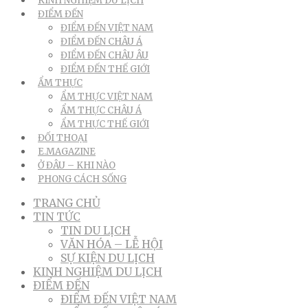
KINH NGHIỆM DU LỊCH
ĐIỂM ĐẾN
ĐIỂM ĐẾN VIỆT NAM
ĐIỂM ĐẾN CHÂU Á
ĐIỂM ĐẾN CHÂU ÂU
ĐIỂM ĐẾN THẾ GIỚI
ẨM THỰC
ẨM THỰC VIỆT NAM
ẨM THỰC CHÂU Á
ẨM THỰC THẾ GIỚI
ĐỐI THOẠI
E.MAGAZINE
Ở ĐÂU – KHI NÀO
PHONG CÁCH SỐNG
TRANG CHỦ
TIN TỨC
TIN DU LỊCH
VĂN HÓA – LỄ HỘI
SỰ KIỆN DU LỊCH
KINH NGHIỆM DU LỊCH
ĐIỂM ĐẾN
ĐIỂM ĐẾN VIỆT NAM