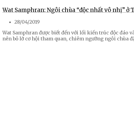
Wat Samphran: Ngôi chùa “độc nhất vô nhị” ở 
28/04/2019
Wat Samphran được biết đến với lối kiến trúc độc đáo v
nên bỏ lỡ cơ hội tham quan, chiêm ngưỡng ngôi chùa đặ