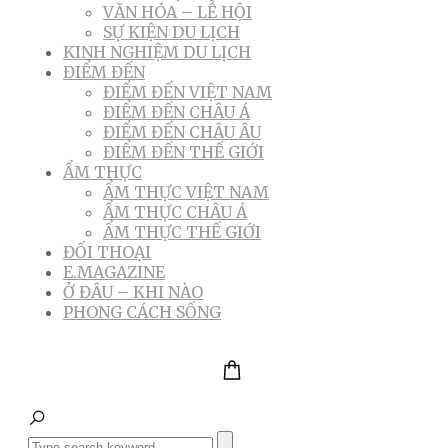
VĂN HÓA – LỄ HỘI
SỰ KIỆN DU LỊCH
KINH NGHIỆM DU LỊCH
ĐIỂM ĐẾN
ĐIỂM ĐẾN VIỆT NAM
ĐIỂM ĐẾN CHÂU Á
ĐIỂM ĐẾN CHÂU ÂU
ĐIỂM ĐẾN THẾ GIỚI
ẨM THỰC
ẨM THỰC VIỆT NAM
ẨM THỰC CHÂU Á
ẨM THỰC THẾ GIỚI
ĐỐI THOẠI
E.MAGAZINE
Ở ĐÂU – KHI NÀO
PHONG CÁCH SỐNG