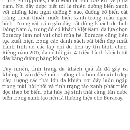
trung Philippines, cách Manila hơn 300 km về phía
nam. Nơi đây được biết tới là thiên đường biển xanh
với những khu nghỉ dưỡng 5 sao, đường bờ biển cát
trắng thoai thoải, nước biển xanh trong màu ngọc
bích. Trong vài năm gần đây, rất đông khách du lịch
Đông Nam Á, trong đó có khách Việt Nam, đã lựa chọn
Boracay làm nơi vui chơi mùa hè. Boracay cũng liên
tục xuất hiện trong các danh sách bãi biển đẹp nhất
hành tinh do các tạp chí du lịch uy tín bình chọn.
Riêng năm 2017, đã có tới gần 4 triệu hành khách tới
đây bằng đường hàng không.
Tuy nhiên, tình trạng du khách quá tải đã gây ra
không ít vấn đề về môi trường cho hòn đảo xinh đẹp
này. Lượng rác thải lớn đã khiến nơi đây luôn ngập
trong mùi hôi thối và tình trạng tảo xanh phát triển
dọc theo bờ biển, phá hủy hệ sinh thái cùng làn nước
biển trong xanh tạo nên là thương hiệu cho Boracay.