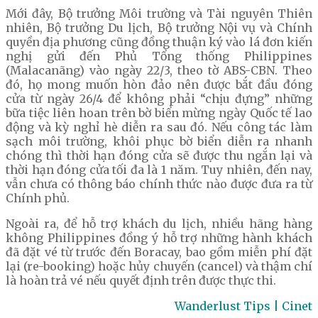
Mới đây, Bộ trưởng Môi trường và Tài nguyên Thiên
nhiên, Bộ trưởng Du lịch, Bộ trưởng Nội vụ và Chính
quyền địa phương cũng đồng thuận ký vào lá đơn kiến
nghị gửi đến Phủ Tổng thống Philippines
(Malacanãng) vào ngày 22/3, theo tờ ABS-CBN. Theo
đó, họ mong muốn hòn đảo nên được bắt đầu đóng
cửa từ ngày 26/4 để không phải “chịu đựng” những
bữa tiệc liên hoan trên bờ biển mừng ngày Quốc tế lao
động và kỳ nghỉ hè diễn ra sau đó. Nếu công tác làm
sạch môi trường, khôi phục bờ biển diễn ra nhanh
chóng thì thời hạn đóng cửa sẽ được thu ngắn lại và
thời hạn đóng cửa tối đa là 1 năm. Tuy nhiên, đến nay,
vẫn chưa có thông báo chính thức nào được đưa ra từ
Chính phủ.
Ngoài ra, để hỗ trợ khách du lịch, nhiều hãng hàng
không Philippines đồng ý hỗ trợ những hành khách
đã đặt vé từ trước đến Boracay, bao gồm miễn phí đặt
lại (re-booking) hoặc hủy chuyến (cancel) và thậm chí
là hoàn trả vé nếu quyết định trên được thực thi.
Wanderlust Tips | Cinet