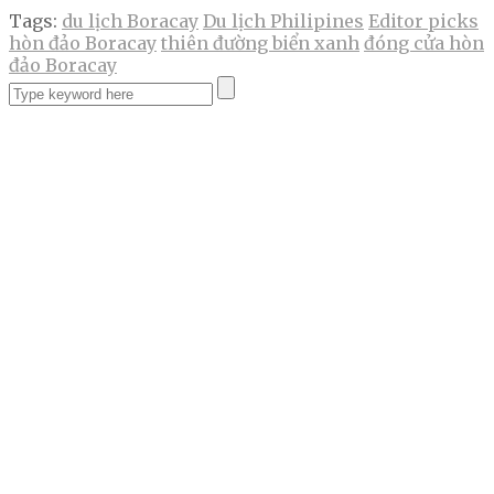
Tags:
du lịch Boracay
Du lịch Philipines
Editor picks
hòn đảo Boracay
thiên đường biển xanh
đóng cửa hòn
đảo Boracay