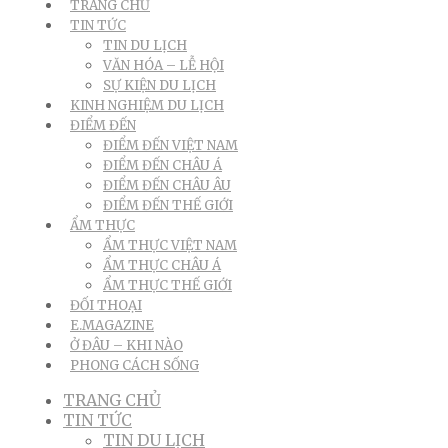
TRANG CHỦ
TIN TỨC
TIN DU LỊCH
VĂN HÓA – LỄ HỘI
SỰ KIỆN DU LỊCH
KINH NGHIỆM DU LỊCH
ĐIỂM ĐẾN
ĐIỂM ĐẾN VIỆT NAM
ĐIỂM ĐẾN CHÂU Á
ĐIỂM ĐẾN CHÂU ÂU
ĐIỂM ĐẾN THẾ GIỚI
ẨM THỰC
ẨM THỰC VIỆT NAM
ẨM THỰC CHÂU Á
ẨM THỰC THẾ GIỚI
ĐỐI THOẠI
E.MAGAZINE
Ở ĐÂU – KHI NÀO
PHONG CÁCH SỐNG
TRANG CHỦ
TIN TỨC
TIN DU LỊCH