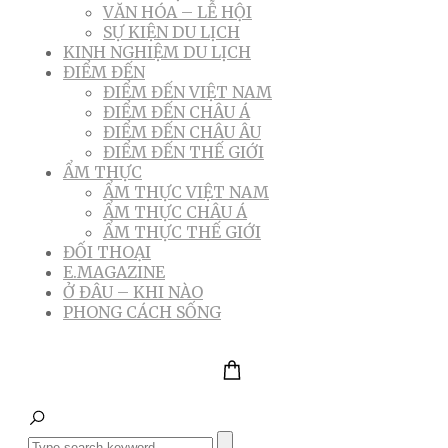
VĂN HÓA – LỄ HỘI
SỰ KIỆN DU LỊCH
KINH NGHIỆM DU LỊCH
ĐIỂM ĐẾN
ĐIỂM ĐẾN VIỆT NAM
ĐIỂM ĐẾN CHÂU Á
ĐIỂM ĐẾN CHÂU ÂU
ĐIỂM ĐẾN THẾ GIỚI
ẨM THỰC
ẨM THỰC VIỆT NAM
ẨM THỰC CHÂU Á
ẨM THỰC THẾ GIỚI
ĐỐI THOẠI
E.MAGAZINE
Ở ĐÂU – KHI NÀO
PHONG CÁCH SỐNG