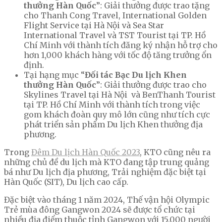
thưởng Hàn Quốc
”: Giải thưởng được trao tặng
cho Thanh Cong Travel, International Golden
Flight Service tại Hà Nội và Sea Star
International Travel và TST Tourist tại TP. Hồ
Chí Minh với thành tích đăng ký nhận hỗ trợ cho
hơn 1,000 khách hàng với tốc độ tăng trưởng ổn
định.
Tại hạng mục “
Đối tác Bạc Du lịch Khen
thưởng Hàn Quốc
”: Giải thưởng được trao cho
Skylines Travel tại Hà Nội và BenThanh Tourist
tại TP. Hồ Chí Minh với thành tích trong việc
gom khách đoàn quy mô lớn cũng như tích cực
phát triển sản phẩm Du lịch Khen thưởng địa
phương.
Trong
Đêm Du lịch Hàn Quốc 2023
, KTO cũng nêu ra
những chủ đề du lịch mà KTO đang tập trung quảng
bá như Du lịch địa phương, Trải nghiệm đặc biệt tại
Hàn Quốc (SIT), Du lịch cao cấp.
Đặc biệt vào tháng 1 năm 2024, Thế vận hội Olympic
Trẻ mùa đông Gangwon 2024 sẽ được tổ chức tại
nhiều địa điểm thuộc tỉnh Gangwon với 15.000 người