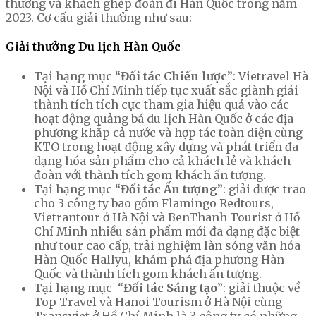
thưởng và khách ghép đoàn đi Hàn Quốc trong năm
2023.
Cơ cấu giải thưởng như sau:
Giải thưởng Du lịch Hàn Quốc
Tại hạng mục “
Đối tác Chiến lược
”: Vietravel Hà
Nội và Hồ Chí Minh tiếp tục xuất sắc giành giải
thành tích tích cực tham gia hiệu quả vào các
hoạt động quảng bá du lịch Hàn Quốc ở các địa
phương khắp cả nước và hợp tác toàn diện cùng
KTO trong hoạt động xây dựng và phát triển đa
dạng hóa sản phẩm cho cả khách lẻ và khách
đoàn với thành tích gom khách ấn tượng.
Tại hạng mục “
Đối tác Ấn tượng
”: giải được trao
cho 3 công ty bao gồm Flamingo Redtours,
Vietrantour ở Hà Nội và BenThanh Tourist ở Hồ
Chí Minh nhiều sản phẩm mới đa dạng đặc biệt
như tour cao cấp, trải nghiệm làn sóng văn hóa
Hàn Quốc Hallyu, khám phá địa phương Hàn
Quốc và thành tích gom khách ấn tượng.
Tại hạng mục “
Đối tác Sáng tạo
”: giải thuộc về
Top Travel và Hanoi Tourism ở Hà Nội cùng
Transviet ở Hồ Chí Minh là 3 công ty có những