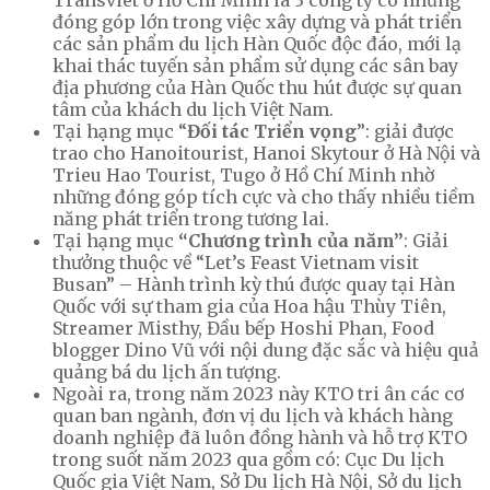
đóng góp lớn trong việc xây dựng và phát triển
các sản phẩm du lịch Hàn Quốc độc đáo, mới lạ
khai thác tuyến sản phẩm sử dụng các sân bay
địa phương của Hàn Quốc thu hút được sự quan
tâm của khách du lịch Việt Nam.
Tại hạng mục “
Đối tác Triển vọng
”: giải được
trao cho Hanoitourist, Hanoi Skytour ở Hà Nội và
Trieu Hao Tourist, Tugo ở Hồ Chí Minh nhờ
những đóng góp tích cực và cho thấy nhiều tiềm
năng phát triển trong tương lai.
Tại hạng mục
“Chương trình của năm”
: Giải
thưởng thuộc về “Let’s Feast Vietnam visit
Busan” – Hành trình kỳ thú được quay tại Hàn
Quốc với sự tham gia của Hoa hậu Thùy Tiên,
Streamer Misthy, Đầu bếp Hoshi Phan, Food
blogger Dino Vũ với nội dung đặc sắc và hiệu quả
quảng bá du lịch ấn tượng.
Ngoài ra, trong năm 2023 này KTO tri ân các cơ
quan ban ngành, đơn vị du lịch và khách hàng
doanh nghiệp đã luôn đồng hành và hỗ trợ KTO
trong suốt năm 2023 qua gồm có: Cục Du lịch
Quốc gia Việt Nam, Sở Du lịch Hà Nội, Sở du lịch