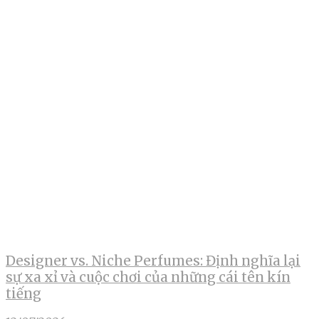
Designer vs. Niche Perfumes: Định nghĩa lại
sự xa xỉ và cuộc chơi của những cái tên kín
tiếng