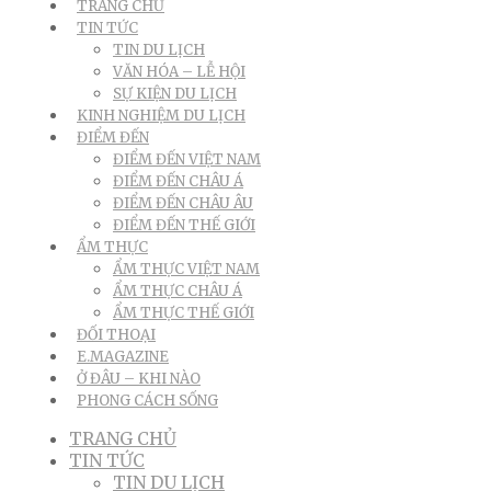
TRANG CHỦ
TIN TỨC
TIN DU LỊCH
VĂN HÓA – LỄ HỘI
SỰ KIỆN DU LỊCH
KINH NGHIỆM DU LỊCH
ĐIỂM ĐẾN
ĐIỂM ĐẾN VIỆT NAM
ĐIỂM ĐẾN CHÂU Á
ĐIỂM ĐẾN CHÂU ÂU
ĐIỂM ĐẾN THẾ GIỚI
ẨM THỰC
ẨM THỰC VIỆT NAM
ẨM THỰC CHÂU Á
ẨM THỰC THẾ GIỚI
ĐỐI THOẠI
E.MAGAZINE
Ở ĐÂU – KHI NÀO
PHONG CÁCH SỐNG
TRANG CHỦ
TIN TỨC
TIN DU LỊCH