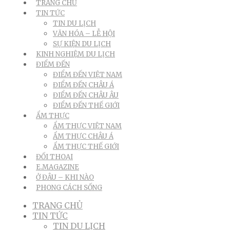
TRANG CHỦ
TIN TỨC
TIN DU LỊCH
VĂN HÓA – LỄ HỘI
SỰ KIỆN DU LỊCH
KINH NGHIỆM DU LỊCH
ĐIỂM ĐẾN
ĐIỂM ĐẾN VIỆT NAM
ĐIỂM ĐẾN CHÂU Á
ĐIỂM ĐẾN CHÂU ÂU
ĐIỂM ĐẾN THẾ GIỚI
ẨM THỰC
ẨM THỰC VIỆT NAM
ẨM THỰC CHÂU Á
ẨM THỰC THẾ GIỚI
ĐỐI THOẠI
E.MAGAZINE
Ở ĐÂU – KHI NÀO
PHONG CÁCH SỐNG
TRANG CHỦ
TIN TỨC
TIN DU LỊCH