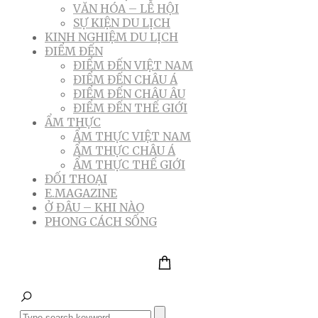
VĂN HÓA – LỄ HỘI
SỰ KIỆN DU LỊCH
KINH NGHIỆM DU LỊCH
ĐIỂM ĐẾN
ĐIỂM ĐẾN VIỆT NAM
ĐIỂM ĐẾN CHÂU Á
ĐIỂM ĐẾN CHÂU ÂU
ĐIỂM ĐẾN THẾ GIỚI
ẨM THỰC
ẨM THỰC VIỆT NAM
ẨM THỰC CHÂU Á
ẨM THỰC THẾ GIỚI
ĐỐI THOẠI
E.MAGAZINE
Ở ĐÂU – KHI NÀO
PHONG CÁCH SỐNG