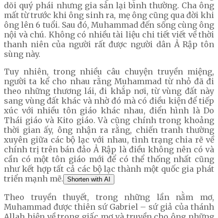
dõi quý phái nhưng gia sản lại bình thường. Cha ông
mất từ trước khi ông sinh ra, mẹ ông cũng qua đời khi
ông lên 6 tuổi. Sau đó, Muhammad đến sống cùng ông
nội và chú. Không có nhiều tài liệu chi tiết viết về thời
thanh niên của người rất được người dân Ả Rập tôn
sùng này.
Tuy nhiên, trong nhiều câu chuyện truyền miệng,
người ta kể cho nhau rằng Muhammad từ nhỏ đã đi
theo những thương lái, đi khắp nơi, từ vùng đất này
sang vùng đất khác và nhờ đó mà có điều kiện để tiếp
xúc với nhiều tôn giáo khác nhau, điển hình là Do
Thái giáo và Kito giáo. Và cũng chính trong khoảng
thời gian ấy, ông nhận ra rằng, chiến tranh thường
xuyên giữa các bộ lạc với nhau, tình trạng chia rẽ về
chính trị trên bán đảo Ả Rập là điều không nên có và
cần có một tôn giáo mới để có thể thống nhất cũng
như kết hợp tất cả các bộ lạc thành một quốc gia phát
triển mạnh mẽ.
Shorten with AI
Theo truyền thuyết, trong những lần nằm mơ,
Muhammad được thiên sứ Gabriel – sứ giả của thánh
Allah hiện về trong giấc mơ và truyền cho ông những