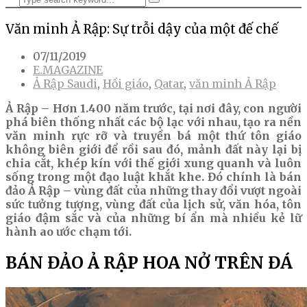
Văn minh Ả Rập: Sự trỗi dậy của một đế chế
07/11/2019
E.MAGAZINE
Ả Rập Saudi
,
Hồi giáo
,
Qatar
,
văn minh Ả Rập
Ả Rập – Hơn 1.400 năm trước, tại nơi đây, con người
phá biên thống nhất các bộ lạc với nhau, tạo ra nền
văn minh rực rỡ và truyền bá một thứ tôn giáo
không biên giới để rồi sau đó, mảnh đất này lại bị
chia cắt, khép kín với thế giới xung quanh và luôn
sống trong một đạo luật khắt khe. Đó chính là bán
đảo Ả Rập – vùng đất của những thay đổi vượt ngoài
sức tưởng tượng, vùng đất của lịch sử, văn hóa, tôn
giáo đậm sắc và của những bí ẩn mà nhiều kẻ lữ
hành ao ước chạm tới.
BÁN ĐẢO Ả RẬP HOA NỞ TRÊN ĐÁ