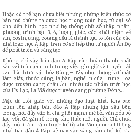
Hoặc có thể bạn chưa biết nhưng những kiến thức cơ
bản mà chúng ta được học trong toán học, từ đại số
cho đến hình học như hệ thống chữ số thập phân,
phương trình bậc 3, 4, lượng giác, các khái niệm về
sin, cosin, tang, cotang đều là thành tựu to lớn của các
nhà toán học Ả Rập, trên cơ sở tiếp thu từ người Ấn Độ
để phát triển và sáng tạo.
Không chỉ vậy, bán đảo Ả Rập còn hoàn thành xuất
sắc vai trò của mình trong việc gìn giữ và truyền tải
các thành tựu văn hóa Đông – Tây như những kĩ thuật
làm giấy, thuốc súng, la bàn, nghề in của Trung Hoa
được truyền sang châu Âu; nhiều tác phẩm triết học
của Hy Lạp, La Mã được truyền sang phương Đông…
Mặc dù Hồi giáo với những đạo luật khắt khe bao
trùm lên khắp bán đảo Ả Rập nhưng tận sâu bên
trong, nơi đây vẫn bị chi phối mạnh mẽ bởi văn hóa bộ
lạc, vốn đã gắn rễ trong tâm thức mỗi người. Chỉ chưa
đầy một trăm năm trước kể từ khi Muhammad thống
nhất bán đảo Ả Rập, kẻ này sẵn sàng bắn chết kẻ kia