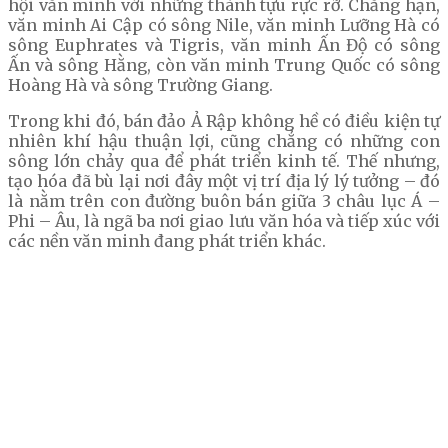
hội văn minh với những thành tựu rực rỡ. Chẳng hạn,
văn minh Ai Cập có sông Nile, văn minh Lưỡng Hà có
sông Euphrates và Tigris, văn minh Ấn Độ có sông
Ấn và sông Hằng, còn văn minh Trung Quốc có sông
Hoàng Hà và sông Trường Giang.
Trong khi đó, bán đảo Ả Rập không hề có điều kiện tự
nhiên khí hậu thuận lợi, cũng chẳng có những con
sông lớn chảy qua để phát triển kinh tế. Thế nhưng,
tạo hóa đã bù lại nơi đây một vị trí địa lý lý tưởng – đó
là nằm trên con đường buôn bán giữa 3 châu lục Á –
Phi – Âu, là ngã ba nơi giao lưu văn hóa và tiếp xúc với
các nền văn minh đang phát triển khác.