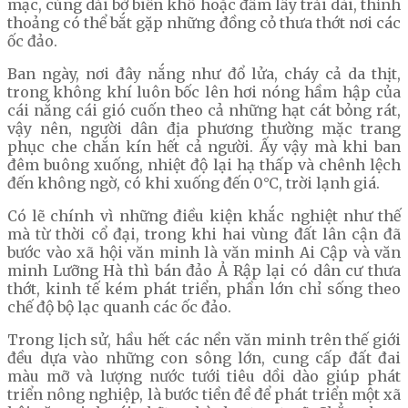
mạc, cùng dải bờ biển khô hoặc đầm lầy trải dài, thỉnh
thoảng có thể bắt gặp những đồng cỏ thưa thớt nơi các
ốc đảo.
Ban ngày, nơi đây nắng như đổ lửa, cháy cả da thịt,
trong không khí luôn bốc lên hơi nóng hầm hập của
cái nắng cái gió cuốn theo cả những hạt cát bỏng rát,
vậy nên, người dân địa phương thường mặc trang
phục che chắn kín hết cả người. Ấy vậy mà khi ban
đêm buông xuống, nhiệt độ lại hạ thấp và chênh lệch
đến không ngờ, có khi xuống đến 0°C, trời lạnh giá.
Có lẽ chính vì những điều kiện khắc nghiệt như thế
mà từ thời cổ đại, trong khi hai vùng đất lân cận đã
bước vào xã hội văn minh là văn minh Ai Cập và văn
minh Lưỡng Hà thì bán đảo Ả Rập lại có dân cư thưa
thớt, kinh tế kém phát triển, phần lớn chỉ sống theo
chế độ bộ lạc quanh các ốc đảo.
Trong lịch sử, hầu hết các nền văn minh trên thế giới
đều dựa vào những con sông lớn, cung cấp đất đai
màu mỡ và lượng nước tưới tiêu dồi dào giúp phát
triển nông nghiệp, là bước tiền đề để phát triển một xã