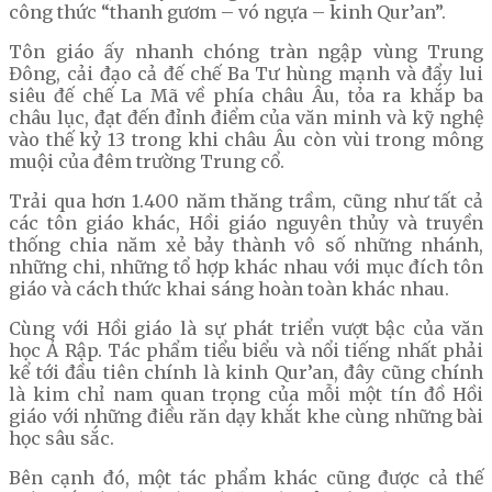
công thức “thanh gươm – vó ngựa – kinh Qur’an”.
Tôn giáo ấy nhanh chóng tràn ngập vùng Trung
Đông, cải đạo cả đế chế Ba Tư hùng mạnh và đẩy lui
siêu đế chế La Mã về phía châu Âu, tỏa ra khắp ba
châu lục, đạt đến đỉnh điểm của văn minh và kỹ nghệ
vào thế kỷ 13 trong khi châu Âu còn vùi trong mông
muội của đêm trường Trung cổ.
Trải qua hơn 1.400 năm thăng trầm, cũng như tất cả
các tôn giáo khác, Hồi giáo nguyên thủy và truyền
thống chia năm xẻ bảy thành vô số những nhánh,
những chi, những tổ hợp khác nhau với mục đích tôn
giáo và cách thức khai sáng hoàn toàn khác nhau.
Cùng với Hồi giáo là sự phát triển vượt bậc của văn
học Ả Rập. Tác phẩm tiểu biểu và nổi tiếng nhất phải
kể tới đầu tiên chính là kinh Qur’an, đây cũng chính
là kim chỉ nam quan trọng của mỗi một tín đồ Hồi
giáo với những điều răn dạy khắt khe cùng những bài
học sâu sắc.
Bên cạnh đó, một tác phẩm khác cũng được cả thế