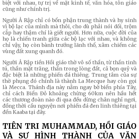
biệt với nhau, tự trị về mặt kinh tế, văn hóa, tôn giáo
cũng như chính trị.
Người Ả Rập chỉ có bổn phận trung thành và hy sinh
vì bộ lạc của mình mà thôi, cho dù phải nói dối, trộm
cắp hay thậm chí là giết người. Hơn nữa, cuộc đời của
họ là chiến tranh giữa các bộ lạc với nhau, và không
chỉ vậy, họ còn bành trướng lãnh thổ, xâm chiếm các
vùng đất xung quanh đó.
Người Ả Rập tiền Hồi giáo thờ vô số thần, từ thần tinh
tú, thần mặt trăng, thần trong lòng đất, cả bọn quỷ và
đặc biệt là những phiến đá thiêng. Trung tâm của sự
thờ phụng đó chính là thành La Mecque hay còn gọi
là Mecca. Thánh địa này nằm ngay bờ biển phía Tây,
chỉ cách Biển Đỏ khoảng chừng 60km nên hầu hết
các thương đoàn nào đi qua đều dừng chân nghỉ ngơi,
đồng thời cầu nguyện nơi phiến đá đen linh thiêng tại
đền Kaaba tại đây.
TIÊN TRI MUHAMMAD, HỒI GIÁO
VÀ SỰ HÌNH THÀNH CỦA VĂN