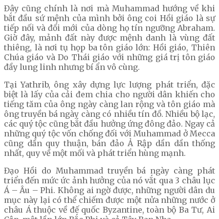
Đây cũng chính là nơi mà Muhammad hướng về khi
bắt đầu sứ mệnh của mình bởi ông coi Hồi giáo là sự
tiếp nối và đổi mới của dòng họ tín ngưỡng Abraham.
Giờ đây, mảnh đất này được mệnh danh là vùng đất
thiêng, là nơi tụ họp ba tôn giáo lớn: Hồi giáo, Thiên
Chúa giáo và Do Thái giáo với những giá trị tôn giáo
đầy lung linh nhưng bí ẩn vô cùng.
Tại Yathrib, ông xây dựng lực lượng phát triển, đặc
biệt là lấy của cải đem chia cho người dân khiến cho
tiếng tăm của ông ngày càng lan rộng và tôn giáo mà
ông truyền bá ngày càng có nhiều tín đồ. Nhiều bộ lạc,
các quý tộc cũng bắt đầu hưởng ứng đông đảo. Ngay cả
những quý tộc vốn chống đối với Muhammad ở Mecca
cũng dần quy thuận, bán đảo Ả Rập dần dần thống
nhất, quy về một mối và phát triển hùng mạnh.
Đạo Hồi do Muhammad truyền bá ngày càng phát
triển đến mức ức ảnh hưởng của nó vắt qua 3 châu lục
Á – Âu – Phi. Không ai ngờ được, những người dân du
mục này lại có thể chiếm được một nửa những nước ở
châu Á thuộc về đế quốc Byzantine, toàn bộ Ba Tư, Ai