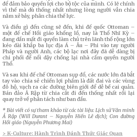
để đảm bảo quyền lợi cho bộ tộc của mình. Có lẽ chính
vì thế mà dù thống nhất nhưng lòng người vẫn chia
năm xẻ bảy, phân chia thế lực.
Và điều gì đến cũng sẽ đến, khi đế quốc Ottoman –
một đế chế Hồi giáo khổng lồ, nay là Thổ Nhĩ Kỳ –
đang dần mất đi quyền làm chủ trên lãnh thổ rộng lớn
kéo dài khắp ba lục địa Á – Âu – Phi vào tay người
Pháp và người Anh, các bộ lạc nơi đây đã dễ dàng bị
chi phối để nổi dậy chống lại nhà cầm quyền người
Thổ.
Và sau khi đế chế Ottoman sụp đổ, các nước lớn đã bắt
tay vào chia sẻ chiến lợi phẩm là đất đai và các vùng
đô hộ, vạch ra các đường biên giới để dễ bề cai quản.
Bán đảo Ả Rập từ chia cắt đi đến thống nhất rồi lại
quay trở về phân tách như ban đầu.
* Bài viết có sự tham khảo từ các tài liệu: Lịch sử Văn minh
Ả Rập (Will Durant – Nguyễn Hiến Lê dịch); Con đường
Hồi giáo (Nguyễn Phương Mai)
> K-Culture: Hành Trình Đánh Thức Giác Quan