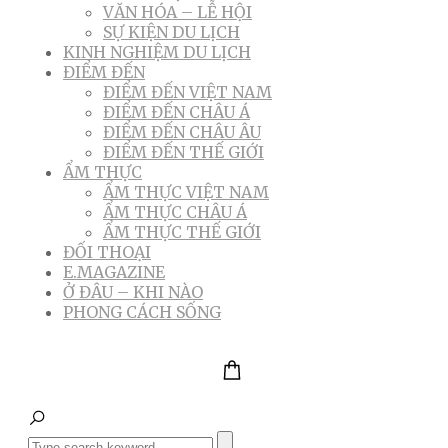
VĂN HÓA – LỄ HỘI
SỰ KIỆN DU LỊCH
KINH NGHIỆM DU LỊCH
ĐIỂM ĐẾN
ĐIỂM ĐẾN VIỆT NAM
ĐIỂM ĐẾN CHÂU Á
ĐIỂM ĐẾN CHÂU ÂU
ĐIỂM ĐẾN THẾ GIỚI
ẨM THỰC
ẨM THỰC VIỆT NAM
ẨM THỰC CHÂU Á
ẨM THỰC THẾ GIỚI
ĐỐI THOẠI
E.MAGAZINE
Ở ĐÂU – KHI NÀO
PHONG CÁCH SỐNG