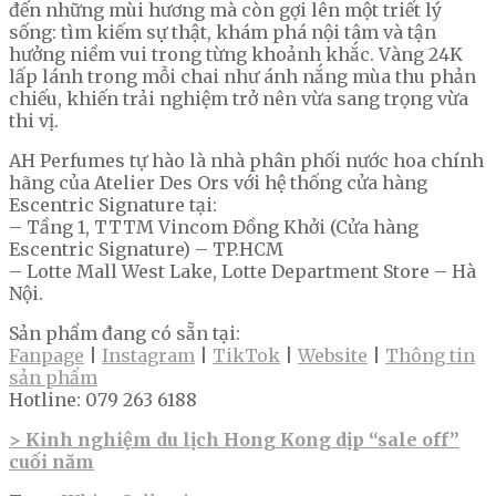
đến những mùi hương mà còn gợi lên một triết lý
sống: tìm kiếm sự thật, khám phá nội tâm và tận
hưởng niềm vui trong từng khoảnh khắc. Vàng 24K
lấp lánh trong mỗi chai như ánh nắng mùa thu phản
chiếu, khiến trải nghiệm trở nên vừa sang trọng vừa
thi vị.
AH Perfumes tự hào là nhà phân phối nước hoa chính
hãng của Atelier Des Ors với hệ thống cửa hàng
Escentric Signature tại:
– Tầng 1, TTTM Vincom Đồng Khởi (Cửa hàng
Escentric Signature) – TP.HCM
– Lotte Mall West Lake, Lotte Department Store – Hà
Nội.
Sản phẩm đang có sẵn tại:
Fanpage
|
Instagram
|
TikTok
|
Website
|
Thông tin
sản phẩm
Hotline: 079 263 6188
> Kinh nghiệm du lịch Hong Kong dịp “sale off”
cuối năm