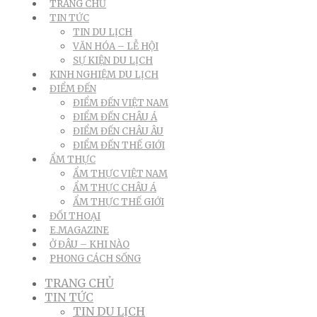
TRANG CHỦ
TIN TỨC
TIN DU LỊCH
VĂN HÓA – LỄ HỘI
SỰ KIỆN DU LỊCH
KINH NGHIỆM DU LỊCH
ĐIỂM ĐẾN
ĐIỂM ĐẾN VIỆT NAM
ĐIỂM ĐẾN CHÂU Á
ĐIỂM ĐẾN CHÂU ÂU
ĐIỂM ĐẾN THẾ GIỚI
ẨM THỰC
ẨM THỰC VIỆT NAM
ẨM THỰC CHÂU Á
ẨM THỰC THẾ GIỚI
ĐỐI THOẠI
E.MAGAZINE
Ở ĐÂU – KHI NÀO
PHONG CÁCH SỐNG
TRANG CHỦ
TIN TỨC
TIN DU LỊCH