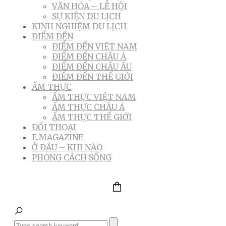
VĂN HÓA – LỄ HỘI
SỰ KIỆN DU LỊCH
KINH NGHIỆM DU LỊCH
ĐIỂM ĐẾN
ĐIỂM ĐẾN VIỆT NAM
ĐIỂM ĐẾN CHÂU Á
ĐIỂM ĐẾN CHÂU ÂU
ĐIỂM ĐẾN THẾ GIỚI
ẨM THỰC
ẨM THỰC VIỆT NAM
ẨM THỰC CHÂU Á
ẨM THỰC THẾ GIỚI
ĐỐI THOẠI
E.MAGAZINE
Ở ĐÂU – KHI NÀO
PHONG CÁCH SỐNG