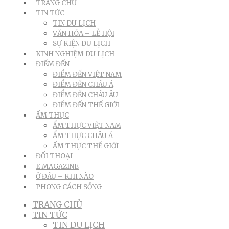
TRANG CHỦ
TIN TỨC
TIN DU LỊCH
VĂN HÓA – LỄ HỘI
SỰ KIỆN DU LỊCH
KINH NGHIỆM DU LỊCH
ĐIỂM ĐẾN
ĐIỂM ĐẾN VIỆT NAM
ĐIỂM ĐẾN CHÂU Á
ĐIỂM ĐẾN CHÂU ÂU
ĐIỂM ĐẾN THẾ GIỚI
ẨM THỰC
ẨM THỰC VIỆT NAM
ẨM THỰC CHÂU Á
ẨM THỰC THẾ GIỚI
ĐỐI THOẠI
E.MAGAZINE
Ở ĐÂU – KHI NÀO
PHONG CÁCH SỐNG
TRANG CHỦ
TIN TỨC
TIN DU LỊCH