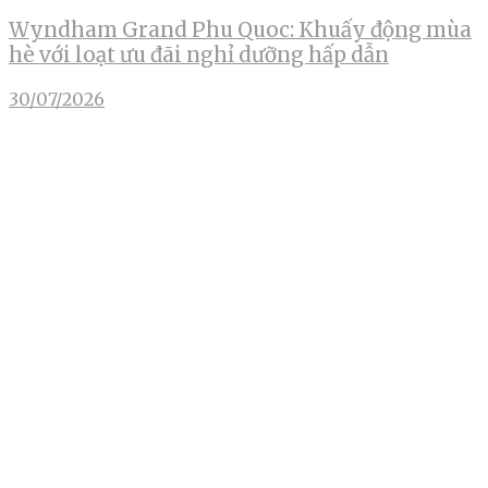
Wyndham Grand Phu Quoc: Khuấy động mùa
hè với loạt ưu đãi nghỉ dưỡng hấp dẫn
30/07/2026