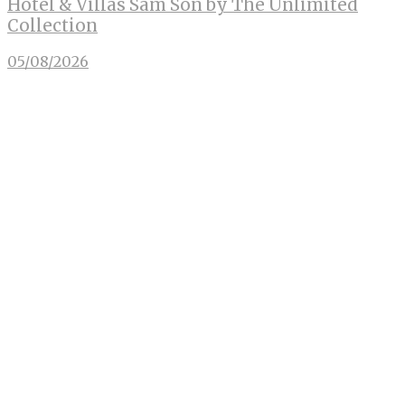
Hotel & Villas Sam Son by The Unlimited
Collection
05/08/2026