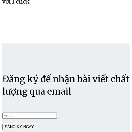
với 1 click
Đăng ký để nhận bài viết chất
lượng qua email