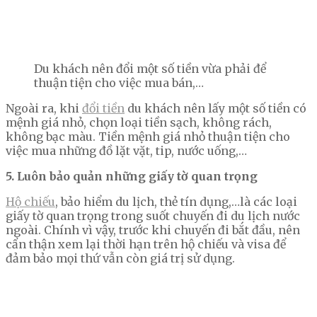
Du khách nên đổi một số tiền vừa phải để
thuận tiện cho việc mua bán,…
Ngoài ra, khi
đổi tiền
du khách nên lấy một số tiền có
mệnh giá nhỏ, chọn loại tiền sạch, không rách,
không bạc màu. Tiền mệnh giá nhỏ thuận tiện cho
việc mua những đồ lặt vặt, tip, nước uống,…
5. Luôn bảo quản những giấy tờ quan trọng
Hộ chiếu
, bảo hiểm du lịch, thẻ tín dụng,…là các loại
giấy tờ quan trọng trong suốt chuyến đi du lịch nước
ngoài. Chính vì vậy, trước khi chuyến đi bắt đầu, nên
cẩn thận xem lại thời hạn trên hộ chiếu và visa để
đảm bảo mọi thứ vẫn còn giá trị sử dụng.