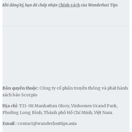
Khi đăng ký, bạn đã chấp nhận
Chính sách
của Wanderlust Tips
Bản quyền thuộc:
Công ty cổ phần truyền thông và phát hành
sách báo Scorpio
Địa chỉ:
T11-08 Manhattan Glory, Vinhomes Grand Park,
Phường Long Bình, Thành phố Hồ Chí Minh, Việt Nam.
Email :
contact@wanderlusttips.asia