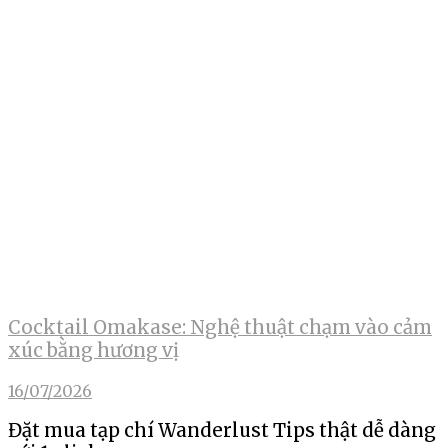
Cocktail Omakase: Nghệ thuật chạm vào cảm
xúc bằng hương vị
16/07/2026
Đặt mua tạp chí Wanderlust Tips thật dễ dàng