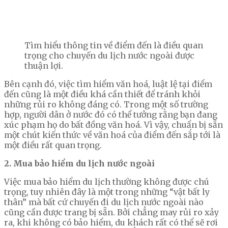
Tìm hiểu thông tin về điểm đến là điều quan
trọng cho chuyến du lịch nước ngoài được
thuận lợi.
Bên cạnh đó, việc tìm hiểm văn hoá, luật lệ tại điểm
đến cũng là một điều khá cần thiết để tránh khỏi
những rủi ro không đáng có. Trong một số trường
hợp, người dân ở nước đó có thể tưởng rằng bạn đang
xúc phạm họ do bất đồng văn hoá. Vì vậy, chuẩn bị sẵn
một chút kiến thức về văn hoá của điểm đến sắp tới là
một điều rất quan trọng.
2. Mua bảo hiểm du lịch nước ngoài
Việc mua bảo hiểm du lịch thường không được chú
trọng, tuy nhiên đây là một trong những “vật bất ly
thân” mà bất cứ chuyến đi du lịch nước ngoài nào
cũng cần được trang bị sẵn. Bởi chẳng may rủi ro xảy
ra, khi không có bảo hiểm, du khách rất có thể sẽ rơi