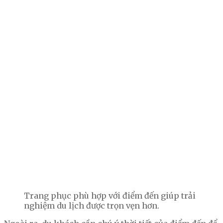
Trang phục phù hợp với điểm đến giúp trải
nghiệm du lịch được trọn vẹn hơn.