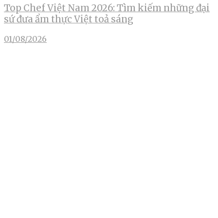
Top Chef Việt Nam 2026: Tìm kiếm những đại
sứ đưa ẩm thực Việt toả sáng
01/08/2026