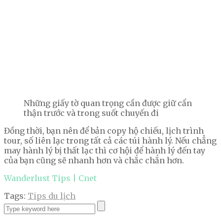
Những giấy tờ quan trọng cần được giữ cẩn
thận trước và trong suốt chuyến đi
Đồng thời, bạn nên để bản copy hộ chiếu, lịch trình
tour, số liên lạc trong tất cả các túi hành lý. Nếu chẳng
may hành lý bị thất lạc thì cơ hội để hành lý đến tay
của bạn cũng sẽ nhanh hơn và chắc chắn hơn.
Wanderlust Tips | Cnet
Tags:
Tips du lịch