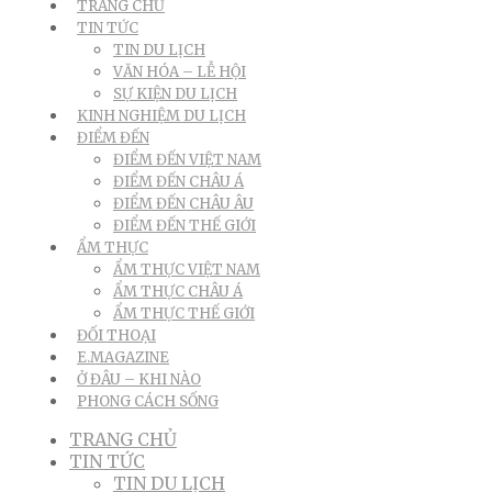
TRANG CHỦ
TIN TỨC
TIN DU LỊCH
VĂN HÓA – LỄ HỘI
SỰ KIỆN DU LỊCH
KINH NGHIỆM DU LỊCH
ĐIỂM ĐẾN
ĐIỂM ĐẾN VIỆT NAM
ĐIỂM ĐẾN CHÂU Á
ĐIỂM ĐẾN CHÂU ÂU
ĐIỂM ĐẾN THẾ GIỚI
ẨM THỰC
ẨM THỰC VIỆT NAM
ẨM THỰC CHÂU Á
ẨM THỰC THẾ GIỚI
ĐỐI THOẠI
E.MAGAZINE
Ở ĐÂU – KHI NÀO
PHONG CÁCH SỐNG
TRANG CHỦ
TIN TỨC
TIN DU LỊCH