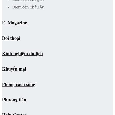
Điểm đến Châu Âu
E. Magazine
Đối thoại
Kinh nghiệm du lịch
Khuyến mại
Phong cách sống
Phương tiện
Help Center