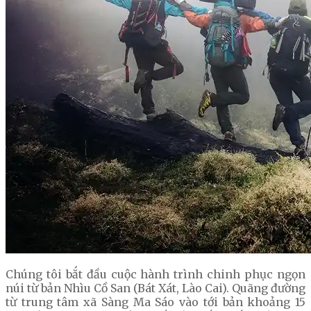
Chúng tôi bắt đầu cuộc hành trình chinh phục ngọn
núi từ bản Nhìu Cồ San (Bát Xát, Lào Cai). Quãng đường
từ trung tâm xã Sàng Ma Sáo vào tới bản khoảng 15