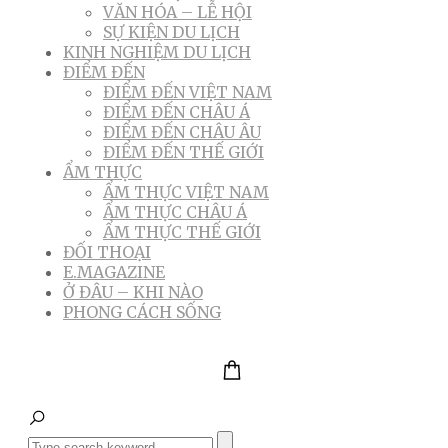
VĂN HÓA – LỄ HỘI
SỰ KIỆN DU LỊCH
KINH NGHIỆM DU LỊCH
ĐIỂM ĐẾN
ĐIỂM ĐẾN VIỆT NAM
ĐIỂM ĐẾN CHÂU Á
ĐIỂM ĐẾN CHÂU ÂU
ĐIỂM ĐẾN THẾ GIỚI
ẨM THỰC
ẨM THỰC VIỆT NAM
ẨM THỰC CHÂU Á
ẨM THỰC THẾ GIỚI
ĐỐI THOẠI
E.MAGAZINE
Ở ĐÂU – KHI NÀO
PHONG CÁCH SỐNG