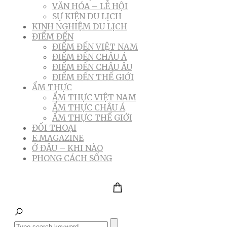
VĂN HÓA – LỄ HỘI
SỰ KIỆN DU LỊCH
KINH NGHIỆM DU LỊCH
ĐIỂM ĐẾN
ĐIỂM ĐẾN VIỆT NAM
ĐIỂM ĐẾN CHÂU Á
ĐIỂM ĐẾN CHÂU ÂU
ĐIỂM ĐẾN THẾ GIỚI
ẨM THỰC
ẨM THỰC VIỆT NAM
ẨM THỰC CHÂU Á
ẨM THỰC THẾ GIỚI
ĐỐI THOẠI
E.MAGAZINE
Ở ĐÂU – KHI NÀO
PHONG CÁCH SỐNG