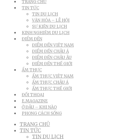
TRANG CHỦ
TIN TỨC
TIN DU LỊCH
VĂN HÓA – LỄ HỘI
SỰ KIỆN DU LỊCH
KINH NGHIỆM DU LỊCH
ĐIỂM ĐẾN
ĐIỂM ĐẾN VIỆT NAM
ĐIỂM ĐẾN CHÂU Á
ĐIỂM ĐẾN CHÂU ÂU
ĐIỂM ĐẾN THẾ GIỚI
ẨM THỰC
ẨM THỰC VIỆT NAM
ẨM THỰC CHÂU Á
ẨM THỰC THẾ GIỚI
ĐỐI THOẠI
E.MAGAZINE
Ở ĐÂU – KHI NÀO
PHONG CÁCH SỐNG
TRANG CHỦ
TIN TỨC
TIN DU LỊCH