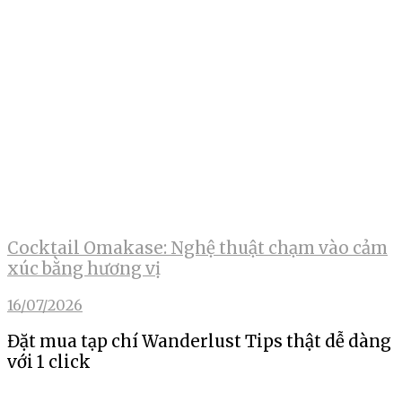
Cocktail Omakase: Nghệ thuật chạm vào cảm
xúc bằng hương vị
16/07/2026
Đặt mua tạp chí Wanderlust Tips thật dễ dàng
với 1 click