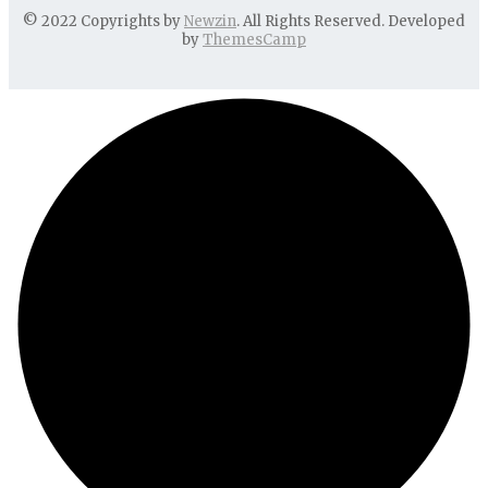
© 2022 Copyrights by
Newzin
. All Rights Reserved. Developed
by
ThemesCamp