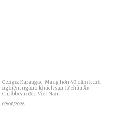
Cengiz Karaagac: Mang hơn 40 năm kinh
nghiệm ngành khách sạn từ châu Âu,
Caribbean đến Việt Nam
07/08/2026