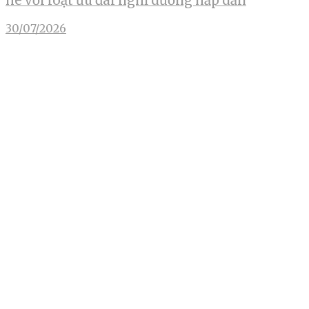
hè với loạt ưu đãi nghỉ dưỡng hấp dẫn
30/07/2026