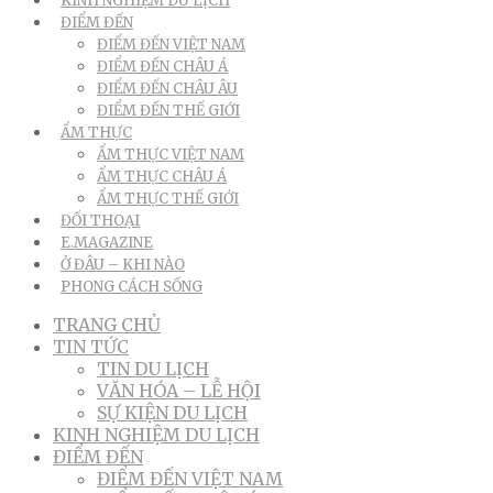
KINH NGHIỆM DU LỊCH
ĐIỂM ĐẾN
ĐIỂM ĐẾN VIỆT NAM
ĐIỂM ĐẾN CHÂU Á
ĐIỂM ĐẾN CHÂU ÂU
ĐIỂM ĐẾN THẾ GIỚI
ẨM THỰC
ẨM THỰC VIỆT NAM
ẨM THỰC CHÂU Á
ẨM THỰC THẾ GIỚI
ĐỐI THOẠI
E.MAGAZINE
Ở ĐÂU – KHI NÀO
PHONG CÁCH SỐNG
TRANG CHỦ
TIN TỨC
TIN DU LỊCH
VĂN HÓA – LỄ HỘI
SỰ KIỆN DU LỊCH
KINH NGHIỆM DU LỊCH
ĐIỂM ĐẾN
ĐIỂM ĐẾN VIỆT NAM