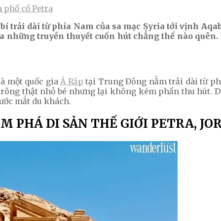
 phố cổ Petra
í trải dài từ phía Nam của sa mạc Syria tới vịnh Aqa
a những truyền thuyết cuốn hút chẳng thể nào quên. 
là một quốc gia
Ả Rập
tại Trung Đông nằm trải dài từ ph
an trông thật nhỏ bé nhưng lại không kém phần thu hút. 
rước mắt du khách.
M PHÁ DI SẢN THẾ GIỚI PETRA, JO