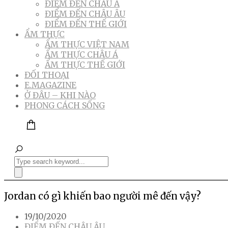
ĐIỂM ĐẾN CHÂU Á
ĐIỂM ĐẾN CHÂU ÂU
ĐIỂM ĐẾN THẾ GIỚI
ẨM THỰC
ẨM THỰC VIỆT NAM
ẨM THỰC CHÂU Á
ẨM THỰC THẾ GIỚI
ĐỐI THOẠI
E.MAGAZINE
Ở ĐÂU – KHI NÀO
PHONG CÁCH SỐNG
Jordan có gì khiến bao người mê đến vậy?
19/10/2020
ĐIỂM ĐẾN CHÂU ÂU