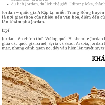
du lịch Jordan
,
du lịch thế giới
,
Editor picks
,
thành
Jordan – quốc gia Ả Rập tại miền Trung Đông huyền b
là nơi giao thoa của nhiều nền văn hóa, điểm đến củ
lần khám phá Jordan.
[rpi]
Jordan, tên chính thức Vương quốc Hashemite Jordan 
giữa các quốc gia Israel, Syria và Saudi Arabia, Jord
mạc, nhưng cảnh quan nơi đây vẫn hiện lên tuyệt mỹ t
KHÁ