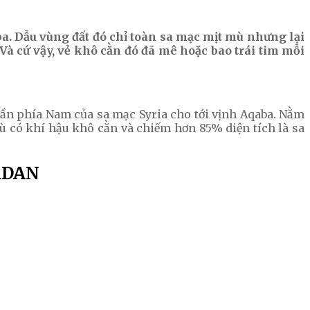
ba. Dẫu vùng đất đó chỉ toàn sa mạc mịt mù nhưng lại
Và cứ vậy, vẻ khô cằn đó đã mê hoặc bao trái tim mỗi
ần phía Nam của sa mạc Syria cho tới vịnh Aqaba. Nằm
Dù có khí hậu khô cằn và chiếm hơn 85% diện tích là sa
RDAN