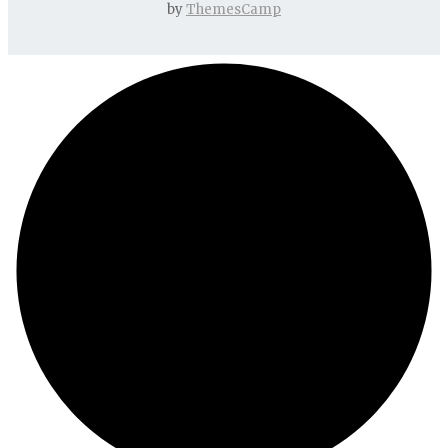
by
ThemesCamp