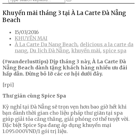
Khuyến mãi tháng 3 tại À La Carte Đà Nẵng
Beach
15/03/2016
KHUYẾN MẠI
À La Carte Da Nang Beach
,
delicious a la carte da
nang
,
Du lịch Đà Nẵng
,
khuyến mãi
,
spice spa
(#wanderlusttips) Dịp tháng 3 này, À La Carte Đà
Nẵng Beach dành tặng khách hàng nhiều ưu đãi
hấp dẫn. Đừng bỏ lỡ các cơ hội dưới đây.
[rpi]
Thư giãn cùng Spice Spa
Kỳ nghỉ tại Đà Nẵng sẽ trọn vẹn hơn bao giờ hết khi
bạn dành thời gian cho liệu pháp thư giãn tại spa
giúp giải tỏa căng thăng, giải phóng cơ thể tuyệt vời.
Đặc biệt Spice Spa đang áp dụng khuyến mại
1.095.000VNĐ/1 gói trị liệu.