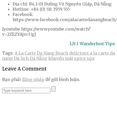
Địa chỉ: B4.1-01 Đường Võ Nguyên Giáp, Đà Nẵng
Hotline: +84 (0) 511 3959 555
Facebook:
https://www.facebook.com/alacartedanangbeach/
[youtube https://www.youtube.com/watch?
v=2ZEZYAjvcUg]
LN | Wanderlust Tips
Tags:
À La Carte Da Nang Beach
delicious a la carte da
nang
Du lịch Đà Nẵng
khuyến mãi
spice spa
Leave A Comment
Bạn phải
đăng nhập
để gửi bình luận.