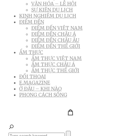
VĂN HÓA – LỄ HỘI
SỰ KIỆN DU LỊCH
KINH NGHIỆM DU LỊCH
ĐIỂM ĐẾN
ĐIỂM ĐẾN VIỆT NAM
ĐIỂM ĐẾN CHÂU Á
ĐIỂM ĐẾN CHÂU ÂU
ĐIỂM ĐẾN THẾ GIỚI
ẨM THỰC
ẨM THỰC VIỆT NAM
ẨM THỰC CHÂU Á
ẨM THỰC THẾ GIỚI
ĐỐI THOẠI
E.MAGAZINE
Ở ĐÂU – KHI NÀO
PHONG CÁCH SỐNG