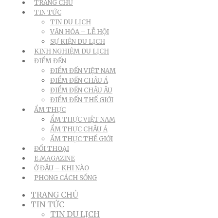
TRANG CHỦ
TIN TỨC
TIN DU LỊCH
VĂN HÓA – LỄ HỘI
SỰ KIỆN DU LỊCH
KINH NGHIỆM DU LỊCH
ĐIỂM ĐẾN
ĐIỂM ĐẾN VIỆT NAM
ĐIỂM ĐẾN CHÂU Á
ĐIỂM ĐẾN CHÂU ÂU
ĐIỂM ĐẾN THẾ GIỚI
ẨM THỰC
ẨM THỰC VIỆT NAM
ẨM THỰC CHÂU Á
ẨM THỰC THẾ GIỚI
ĐỐI THOẠI
E.MAGAZINE
Ở ĐÂU – KHI NÀO
PHONG CÁCH SỐNG
TRANG CHỦ
TIN TỨC
TIN DU LỊCH