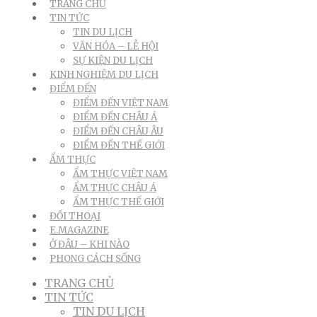
TRANG CHỦ
TIN TỨC
TIN DU LỊCH
VĂN HÓA – LỄ HỘI
SỰ KIỆN DU LỊCH
KINH NGHIỆM DU LỊCH
ĐIỂM ĐẾN
ĐIỂM ĐẾN VIỆT NAM
ĐIỂM ĐẾN CHÂU Á
ĐIỂM ĐẾN CHÂU ÂU
ĐIỂM ĐẾN THẾ GIỚI
ẨM THỰC
ẨM THỰC VIỆT NAM
ẨM THỰC CHÂU Á
ẨM THỰC THẾ GIỚI
ĐỐI THOẠI
E.MAGAZINE
Ở ĐÂU – KHI NÀO
PHONG CÁCH SỐNG
TRANG CHỦ
TIN TỨC
TIN DU LỊCH