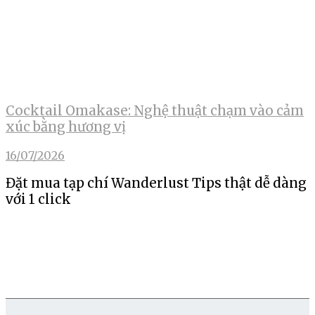
Cocktail Omakase: Nghệ thuật chạm vào cảm
xúc bằng hương vị
16/07/2026
Đặt mua tạp chí Wanderlust Tips thật dễ dàng
với 1 click