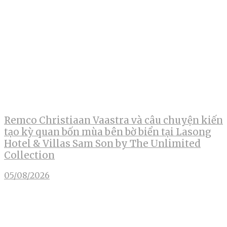
Remco Christiaan Vaastra và câu chuyện kiến
tạo kỳ quan bốn mùa bên bờ biển tại Lasong
Hotel & Villas Sam Son by The Unlimited
Collection
05/08/2026