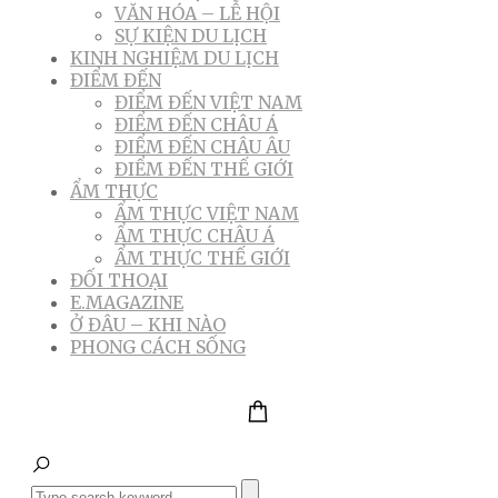
VĂN HÓA – LỄ HỘI
SỰ KIỆN DU LỊCH
KINH NGHIỆM DU LỊCH
ĐIỂM ĐẾN
ĐIỂM ĐẾN VIỆT NAM
ĐIỂM ĐẾN CHÂU Á
ĐIỂM ĐẾN CHÂU ÂU
ĐIỂM ĐẾN THẾ GIỚI
ẨM THỰC
ẨM THỰC VIỆT NAM
ẨM THỰC CHÂU Á
ẨM THỰC THẾ GIỚI
ĐỐI THOẠI
E.MAGAZINE
Ở ĐÂU – KHI NÀO
PHONG CÁCH SỐNG