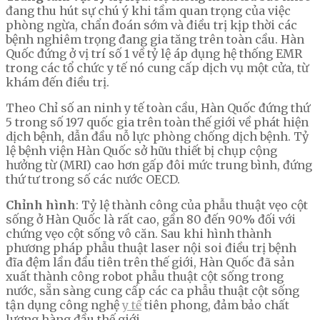
đang thu hút sự chú ý khi tầm quan trọng của việc
phòng ngừa, chẩn đoán sớm và điều trị kịp thời các
bệnh nghiêm trọng đang gia tăng trên toàn cầu. Hàn
Quốc đứng ở vị trí số 1 về tỷ lệ áp dụng hệ thống EMR
trong các tổ chức y tế nó cung cấp dịch vụ một cửa, từ
khám đến điều trị.
Theo Chỉ số an ninh y tế toàn cầu, Hàn Quốc đứng thứ
5 trong số 197 quốc gia trên toàn thế giới về phát hiện
dịch bệnh, dẫn đầu nỗ lực phòng chống dịch bệnh. Tỷ
lệ bệnh viện Hàn Quốc sở hữu thiết bị chụp cộng
hưởng từ (MRI) cao hơn gấp đôi mức trung bình, đứng
thứ tư trong số các nước OECD.
Chỉnh hình
: Tỷ lệ thành công của phẫu thuật vẹo cột
sống ở Hàn Quốc là rất cao, gần 80 đến 90% đối với
chứng vẹo cột sống vô căn. Sau khi hình thành
phương pháp phẫu thuật laser nội soi điều trị bệnh
đĩa đệm lần đầu tiên trên thế giới, Hàn Quốc đã sản
xuất thành công robot phẫu thuật cột sống trong
nước, sẵn sàng cung cấp các ca phẫu thuật cột sống
tận dụng công nghệ
y tế
tiên phong, đảm bảo chất
lượng hàng đầu thế giới.