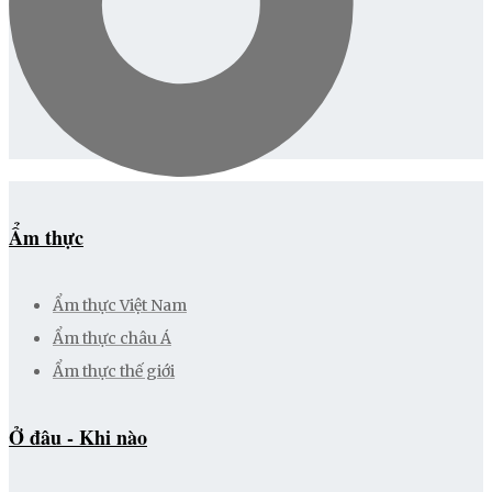
Ẩm thực
Ẩm thực Việt Nam
Ẩm thực châu Á
Ẩm thực thế giới
Ở đâu - Khi nào