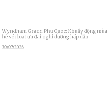
Wyndham Grand Phu Quoc: Khuấy động mùa
hè với loạt ưu đãi nghỉ dưỡng hấp dẫn
30/07/2026