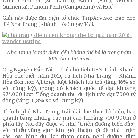
Lan); Colombo (Sri Lanka); Sanur (Bali); Yerevan
(Armenia); Phnom Penh (Campuchia) và Huế.
Giải này được đại diện tổ chức TripAdvisor trao cho
TP Nha Trang (Khánh Hòa) ngày 14/3.
Nha Trang là một điểm đến không thể bỏ lỡ trong năm
2016. Ảnh: Internet.
Ông Nguyễn Đắc Tài – Phó chủ tịch UBND tỉnh Khánh
Hòa cho biết, năm 2015, du lịch Nha Trang – Khánh
Hòa đón hơn 4,1 triệu lượt khách lưu trú (tăng 16% so
với cùng kỳ), trong đó khách quốc tế đạt khoảng
974.000 lượt. Tổng doanh thu du lịch ước đạt 7.000 tỷ
đồng (tăng 16,8% so với cùng kỳ).
Thành phố Nha Trang trải dài dọc theo bờ biển, bao
quanh bằng những dãy núi cao khoảng 700-900m ở
phía tây. Nơi đây được ví như “thiên đường biển đảo”
với nhiều vũng vịnh kín gió, thuận lợi để phát triển
các loại hình du lịch tham quan, nghỉ dưỡng, tắm