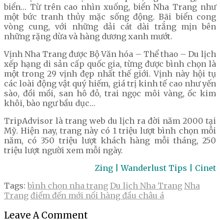
biển… Từ trên cao nhìn xuống, biển Nha Trang như
một bức tranh thủy mặc sống động. Bãi biển cong
vòng cung, với những dải cát dài trắng mịn bên
những rặng dừa và hàng dương xanh mướt.
Vịnh Nha Trang được Bộ Văn hóa – Thể thao – Du lịch
xếp hạng di sản cấp quốc gia, từng được bình chọn là
một trong 29 vịnh đẹp nhất thế giới. Vịnh này hội tụ
các loài động vật quý hiếm, giá trị kinh tế cao như yến
sào, đồi mồi, san hô đỏ, trai ngọc môi vàng, ốc kim
khôi, bào ngư bầu dục…
TripAdvisor là trang web du lịch ra đời năm 2000 tại
Mỹ. Hiện nay, trang này có 1 triệu lượt bình chọn mỗi
năm, có 350 triệu lượt khách hàng mỗi tháng, 250
triệu lượt người xem mỗi ngày.
Zing | Wanderlust Tips | Cinet
Tags:
bình chọn nha trang
Du lịch Nha Trang
Nha
Trang
điểm đến mới nổi hàng đầu châu á
Leave A Comment