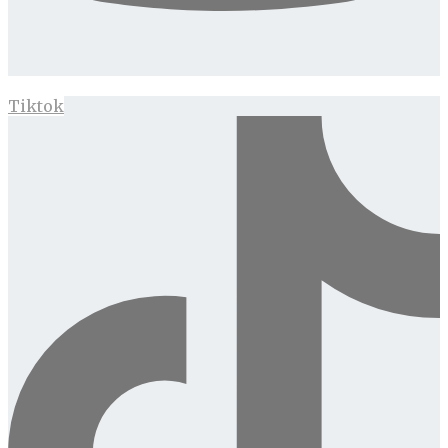
Tiktok