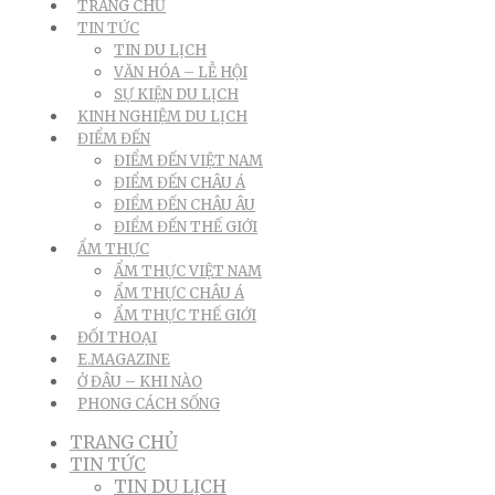
TRANG CHỦ
TIN TỨC
TIN DU LỊCH
VĂN HÓA – LỄ HỘI
SỰ KIỆN DU LỊCH
KINH NGHIỆM DU LỊCH
ĐIỂM ĐẾN
ĐIỂM ĐẾN VIỆT NAM
ĐIỂM ĐẾN CHÂU Á
ĐIỂM ĐẾN CHÂU ÂU
ĐIỂM ĐẾN THẾ GIỚI
ẨM THỰC
ẨM THỰC VIỆT NAM
ẨM THỰC CHÂU Á
ẨM THỰC THẾ GIỚI
ĐỐI THOẠI
E.MAGAZINE
Ở ĐÂU – KHI NÀO
PHONG CÁCH SỐNG
TRANG CHỦ
TIN TỨC
TIN DU LỊCH