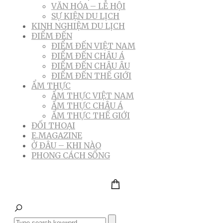
VĂN HÓA – LỄ HỘI
SỰ KIỆN DU LỊCH
KINH NGHIỆM DU LỊCH
ĐIỂM ĐẾN
ĐIỂM ĐẾN VIỆT NAM
ĐIỂM ĐẾN CHÂU Á
ĐIỂM ĐẾN CHÂU ÂU
ĐIỂM ĐẾN THẾ GIỚI
ẨM THỰC
ẨM THỰC VIỆT NAM
ẨM THỰC CHÂU Á
ẨM THỰC THẾ GIỚI
ĐỐI THOẠI
E.MAGAZINE
Ở ĐÂU – KHI NÀO
PHONG CÁCH SỐNG