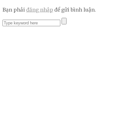
Bạn phải
đăng nhập
để gửi bình luận.