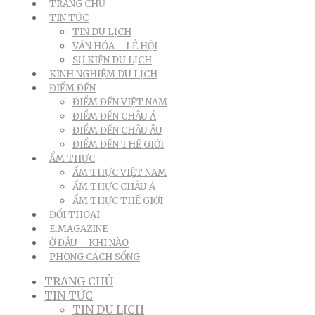
TRANG CHỦ
TIN TỨC
TIN DU LỊCH
VĂN HÓA – LỄ HỘI
SỰ KIỆN DU LỊCH
KINH NGHIỆM DU LỊCH
ĐIỂM ĐẾN
ĐIỂM ĐẾN VIỆT NAM
ĐIỂM ĐẾN CHÂU Á
ĐIỂM ĐẾN CHÂU ÂU
ĐIỂM ĐẾN THẾ GIỚI
ẨM THỰC
ẨM THỰC VIỆT NAM
ẨM THỰC CHÂU Á
ẨM THỰC THẾ GIỚI
ĐỐI THOẠI
E.MAGAZINE
Ở ĐÂU – KHI NÀO
PHONG CÁCH SỐNG
TRANG CHỦ
TIN TỨC
TIN DU LỊCH