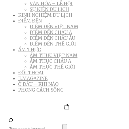
VĂN HÓA – LỄ HỘI
SỰ KIỆN DU LỊCH
KINH NGHIỆM DU LỊCH
ĐIỂM ĐẾN
ĐIỂM ĐẾN VIỆT NAM
ĐIỂM ĐẾN CHÂU Á
ĐIỂM ĐẾN CHÂU ÂU
ĐIỂM ĐẾN THẾ GIỚI
ẨM THỰC
ẨM THỰC VIỆT NAM
ẨM THỰC CHÂU Á
ẨM THỰC THẾ GIỚI
ĐỐI THOẠI
E.MAGAZINE
Ở ĐÂU – KHI NÀO
PHONG CÁCH SỐNG